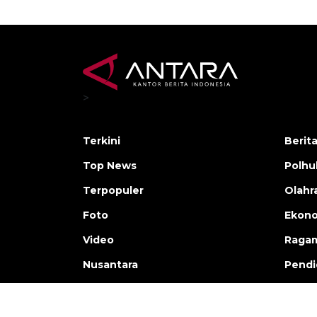
>
Terkini
Berit
Top News
Polh
Terpopuler
Olahr
Foto
Ekono
Video
Raga
Nusantara
Pendi