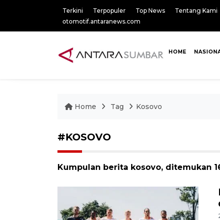
Terkini
Terpopuler
Top News
Tentang Kami
otomotif.antaranews.com
HOME
NASION
Home
Tag
Kosovo
#KOSOVO
Kumpulan berita kosovo, ditemukan 16