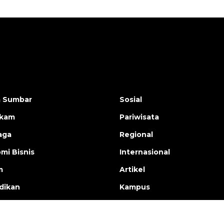
a Sumbar
Sosial
ukam
Pariwisata
aga
Regional
mi Bisnis
Internasional
m
Artikel
dikan
Kampus