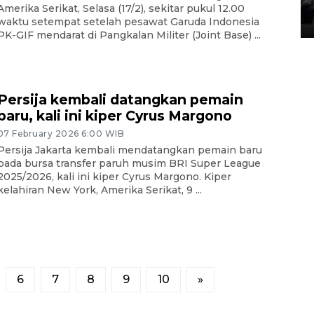
Lintas Sumatera di Sumbar
Amerika Serikat, Selasa (17/2), sekitar pukul 12.00
05 August 2026 10:35 WIB
waktu setempat setelah pesawat Garuda Indonesia
PK-GIF mendarat di Pangkalan Militer (Joint Base) ...
Persija kembali datangkan pemain
baru, kali ini kiper Cyrus Margono
07 February 2026 6:00 WIB
Persija Jakarta kembali mendatangkan pemain baru
pada bursa transfer paruh musim BRI Super League
2025/2026, kali ini kiper Cyrus Margono. Kiper
kelahiran New York, Amerika Serikat, 9 ...
6
7
8
9
10
»