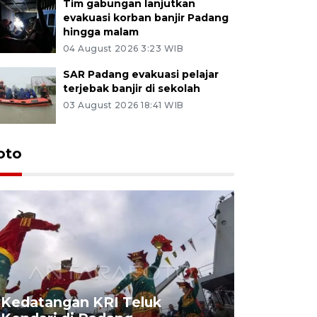
Tim gabungan lanjutkan
evakuasi korban banjir Padang
hingga malam
04 August 2026 3:23 WIB
SAR Padang evakuasi pelajar
terjebak banjir di sekolah
03 August 2026 18:41 WIB
oto
Kedatangan KRI Teluk
Pameran 