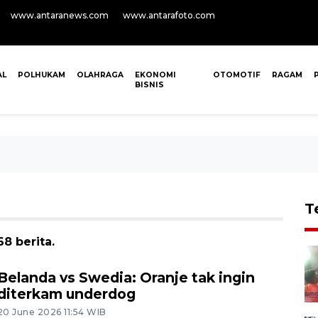
www.antaranews.com
www.antarafoto.com
AL
POLHUKAM
OLAHRAGA
EKONOMI
OTOMOTIF
RAGAM
BISNIS
T
8 berita.
Belanda vs Swedia: Oranje tak ingin
diterkam underdog
20 June 2026 11:54 WIB