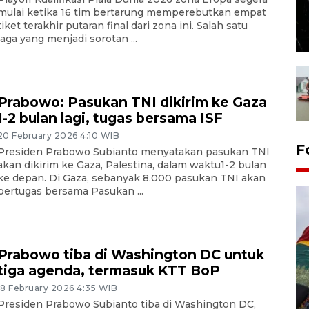
mulai ketika 16 tim bertarung memperebutkan empat
tiket terakhir putaran final dari zona ini. Salah satu
laga yang menjadi sorotan ...
Prabowo: Pasukan TNI dikirim ke Gaza
1-2 bulan lagi, tugas bersama ISF
20 February 2026 4:10 WIB
F
Presiden Prabowo Subianto menyatakan pasukan TNI
akan dikirim ke Gaza, Palestina, dalam waktu1-2 bulan
ke depan. Di Gaza, sebanyak 8.000 pasukan TNI akan
bertugas bersama Pasukan ...
Prabowo tiba di Washington DC untuk
tiga agenda, termasuk KTT BoP
18 February 2026 4:35 WIB
Penggantian konstruksi jalan
Presiden Prabowo Subianto tiba di Washington DC,