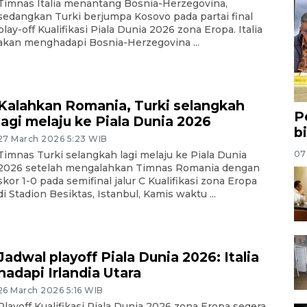
Timnas Italia menantang Bosnia-Herzegovina,
sedangkan Turki berjumpa Kosovo pada partai final
play-off Kualifikasi Piala Dunia 2026 zona Eropa. Italia
akan menghadapi Bosnia-Herzegovina ...
Kalahkan Romania, Turki selangkah
P
lagi melaju ke Piala Dunia 2026
b
27 March 2026 5:23 WIB
07
Timnas Turki selangkah lagi melaju ke Piala Dunia
2026 setelah mengalahkan Timnas Romania dengan
skor 1-0 pada semifinal jalur C Kualifikasi zona Eropa
di Stadion Besiktas, Istanbul, Kamis waktu ...
Jadwal playoff Piala Dunia 2026: Italia
hadapi Irlandia Utara
26 March 2026 5:16 WIB
Playoff Kualifikasi Piala Dunia 2026 zona Eropa segera