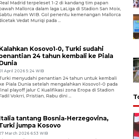
Real Madrid terpeleset 1-2 di kandang tim papan
bawah Mallorca dalam laga LaLiga di Stadion San Moix,
Sabtu malam WIB. Gol penentu kemenangan Mallorca
dicetak Vedat Muriqi pada ...
Kalahkan Kosovo1-0, Turki sudahi
penantian 24 tahun kembali ke Piala
Dunia
01 April 2026 5:24 WIB
Turki menyudahi penantian 24 tahun untuk kembali
ke Piala Dunia setelah mengalahkan Kosovo1-0 pada
final playoff jalur C Kualifikasi zona Eropa di Stadion
T
Fadil Vokrri, Pristian, Rabu dini ...
Italia tantang Bosnia-Herzegovina,
Turki jumpa Kosovo
27 March 2026 6:53 WIB