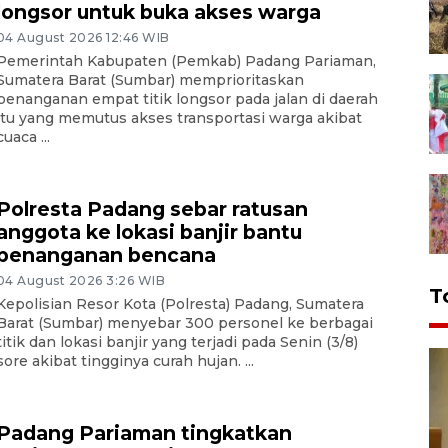
longsor untuk buka akses warga
04 August 2026 12:46 WIB
Pemerintah Kabupaten (Pemkab) Padang Pariaman,
Sumatera Barat (Sumbar) memprioritaskan
penanganan empat titik longsor pada jalan di daerah
itu yang memutus akses transportasi warga akibat
cuaca ...
Polresta Padang sebar ratusan
anggota ke lokasi banjir bantu
penanganan bencana
04 August 2026 3:26 WIB
T
Kepolisian Resor Kota (Polresta) Padang, Sumatera
Barat (Sumbar) menyebar 300 personel ke berbagai
titik dan lokasi banjir yang terjadi pada Senin (3/8)
sore akibat tingginya curah hujan. ...
Padang Pariaman tingkatkan