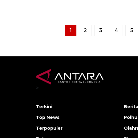
1
2
3
4
5
>
Terkini
Berit
Top News
Polh
Terpopuler
Olahr