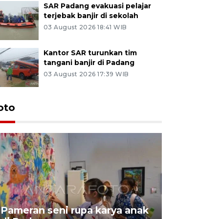
SAR Padang evakuasi pelajar
terjebak banjir di sekolah
03 August 2026 18:41 WIB
Kantor SAR turunkan tim
tangani banjir di Padang
03 August 2026 17:39 WIB
oto
Pameran seni rupa karya anak
Dampak b