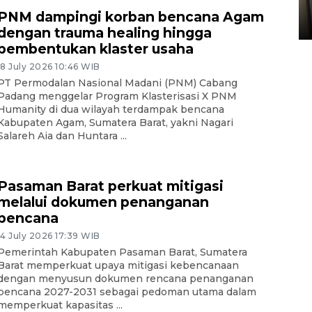
Sumbar
PNM dampingi korban bencana Agam
05 August 2026 10:33 WIB
dengan trauma healing hingga
pembentukan klaster usaha
18 July 2026 10:46 WIB
PT Permodalan Nasional Madani (PNM) Cabang
Padang menggelar Program Klasterisasi X PNM
Humanity di dua wilayah terdampak bencana
Kabupaten Agam, Sumatera Barat, yakni Nagari
Salareh Aia dan Huntara ...
Pasaman Barat perkuat mitigasi
melalui dokumen penanganan
bencana
14 July 2026 17:39 WIB
Pemerintah Kabupaten Pasaman Barat, Sumatera
Barat memperkuat upaya mitigasi kebencanaan
dengan menyusun dokumen rencana penanganan
bencana 2027-2031 sebagai pedoman utama dalam
memperkuat kapasitas ...