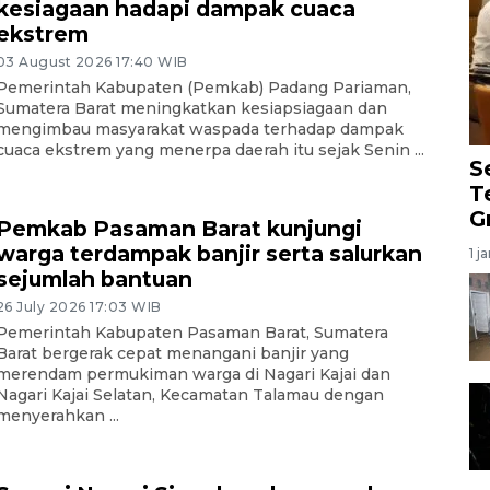
kesiagaan hadapi dampak cuaca
ekstrem
03 August 2026 17:40 WIB
Pemerintah Kabupaten (Pemkab) Padang Pariaman,
Sumatera Barat meningkatkan kesiapsiagaan dan
mengimbau masyarakat waspada terhadap dampak
cuaca ekstrem yang menerpa daerah itu sejak Senin ...
S
T
G
Pemkab Pasaman Barat kunjungi
warga terdampak banjir serta salurkan
1 j
sejumlah bantuan
26 July 2026 17:03 WIB
Pemerintah Kabupaten Pasaman Barat, Sumatera
Barat bergerak cepat menangani banjir yang
merendam permukiman warga di Nagari Kajai dan
Nagari Kajai Selatan, Kecamatan Talamau dengan
menyerahkan ...