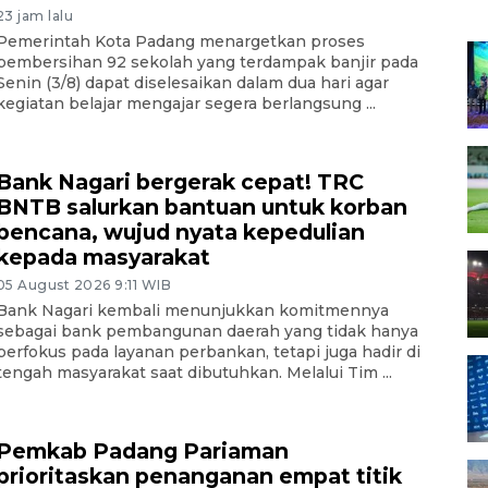
23 jam lalu
Pemerintah Kota Padang menargetkan proses
pembersihan 92 sekolah yang terdampak banjir pada
Senin (3/8) dapat diselesaikan dalam dua hari agar
kegiatan belajar mengajar segera berlangsung ...
Bank Nagari bergerak cepat! TRC
BNTB salurkan bantuan untuk korban
bencana, wujud nyata kepedulian
kepada masyarakat
05 August 2026 9:11 WIB
Bank Nagari kembali menunjukkan komitmennya
sebagai bank pembangunan daerah yang tidak hanya
berfokus pada layanan perbankan, tetapi juga hadir di
tengah masyarakat saat dibutuhkan. Melalui Tim ...
Pemkab Padang Pariaman
prioritaskan penanganan empat titik