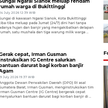
Sungai Ngarai Sianok meluap rendam
rumah warga di Bukittinggi
24 July 2026 12:39 WIB
Sungai di kawasan Ngarai Sianok, Kota Bukittinggi
tiba-tiba meluap pada Jumat (24/7) dini hari tanpa
adanya hujan dan banjir yang mengakibatkan delapan
rumah, satu mushala dan tiga warung milik warga ...
F
Gerak cepat, Irman Gusman
instruksikan IG Centre salurkan
bantuan darurat bagi korban banjir
Agam
19 July 2026 19:37 WIB
Anggota Dewan Perwakilan Daerah (DPD) RI asal
Sumatera Barat, Irman Gusman, menginstruksikan tim
Irman Gusman Centre (IG Centre) bergerak cepat
menyalurkan bantuan darurat bagi korban banjir di ...
Penyelesaian pembentukan
Kopdes Merah Putih di