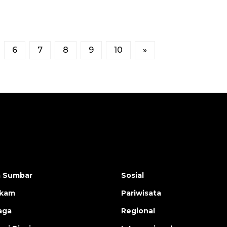
6
7
8
9
10
»
a Sumbar
Sosial
ukam
Pariwisata
aga
Regional