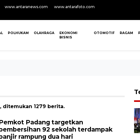
www.antaranews.com
www.antarafoto.com
AL
POLHUKAM
OLAHRAGA
EKONOMI
OTOMOTIF
RAGAM
BISNIS
T
, ditemukan 1279 berita.
Pemkot Padang targetkan
pembersihan 92 sekolah terdampak
banjir rampung dua hari