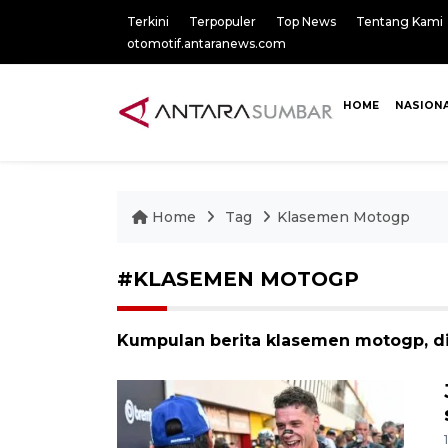
Terkini
Terpopuler
Top News
Tentang Kami
otomotif.antaranews.com
HOME
NASION
Home
Tag
Klasemen Motogp
#KLASEMEN MOTOGP
Kumpulan berita klasemen motogp, di