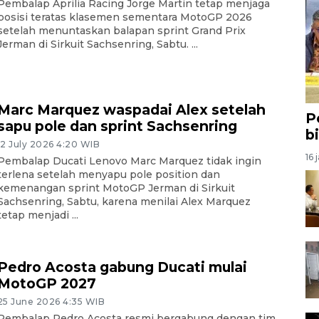
Pembalap Aprilia Racing Jorge Martin tetap menjaga
posisi teratas klasemen sementara MotoGP 2026
setelah menuntaskan balapan sprint Grand Prix
Jerman di Sirkuit Sachsenring, Sabtu. ...
Marc Marquez waspadai Alex setelah
P
sapu pole dan sprint Sachsenring
b
12 July 2026 4:20 WIB
16 
Pembalap Ducati Lenovo Marc Marquez tidak ingin
terlena setelah menyapu pole position dan
kemenangan sprint MotoGP Jerman di Sirkuit
Sachsenring, Sabtu, karena menilai Alex Marquez
tetap menjadi ...
Pedro Acosta gabung Ducati mulai
MotoGP 2027
25 June 2026 4:35 WIB
Pembalap Pedro Acosta resmi bergabung dengan tim