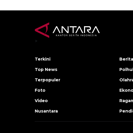
>
Terkini
Berit
Top News
Polh
Terpopuler
Olahr
Foto
Ekono
Video
Raga
Nusantara
Pendi