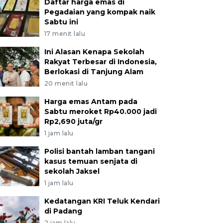
Daftar harga emas di
Pegadaian yang kompak naik
Sabtu ini
17 menit lalu
Ini Alasan Kenapa Sekolah
Rakyat Terbesar di Indonesia,
Berlokasi di Tanjung Alam
20 menit lalu
Harga emas Antam pada
Sabtu meroket Rp40.000 jadi
Rp2,690 juta/gr
1 jam lalu
Polisi bantah lamban tangani
kasus temuan senjata di
sekolah Jaksel
1 jam lalu
Kedatangan KRI Teluk Kendari
di Padang
2 jam lalu