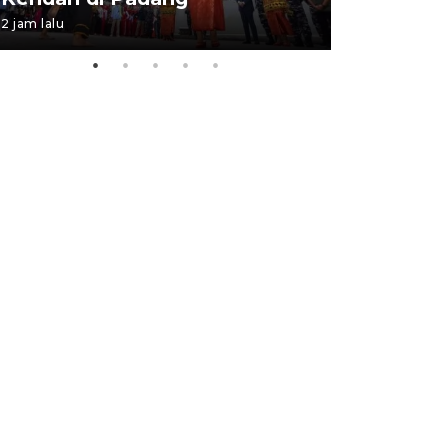
2 jam lalu
06 August 202