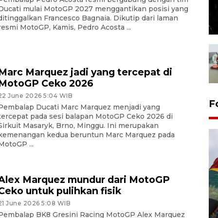
Ducati mulai MotoGP 2027 menggantikan posisi yang
ditinggalkan Francesco Bagnaia. Dikutip dari laman
resmi MotoGP, Kamis, Pedro Acosta ...
Marc Marquez jadi yang tercepat di
MotoGP Ceko 2026
22 June 2026 5:04 WIB
F
Pembalap Ducati Marc Marquez menjadi yang
tercepat pada sesi balapan MotoGP Ceko 2026 di
Sirkuit Masaryk, Brno, Minggu. Ini merupakan
kemenangan kedua beruntun Marc Marquez pada
MotoGP ...
Alex Marquez mundur dari MotoGP
Ceko untuk pulihkan fisik
21 June 2026 5:08 WIB
Penggantian konstruksi jalan
Pembalap BK8 Gresini Racing MotoGP Alex Marquez
Lintas Sumatera di Sumbar