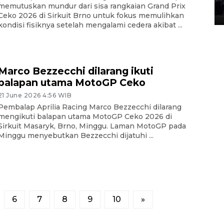
memutuskan mundur dari sisa rangkaian Grand Prix
05 August 2026 10:35 WIB
Ceko 2026 di Sirkuit Brno untuk fokus memulihkan
kondisi fisiknya setelah mengalami cedera akibat ...
Marco Bezzecchi dilarang ikuti
balapan utama MotoGP Ceko
21 June 2026 4:56 WIB
Pembalap Aprilia Racing Marco Bezzecchi dilarang
mengikuti balapan utama MotoGP Ceko 2026 di
Sirkuit Masaryk, Brno, Minggu. Laman MotoGP pada
Minggu menyebutkan Bezzecchi dijatuhi ...
6
7
8
9
10
»