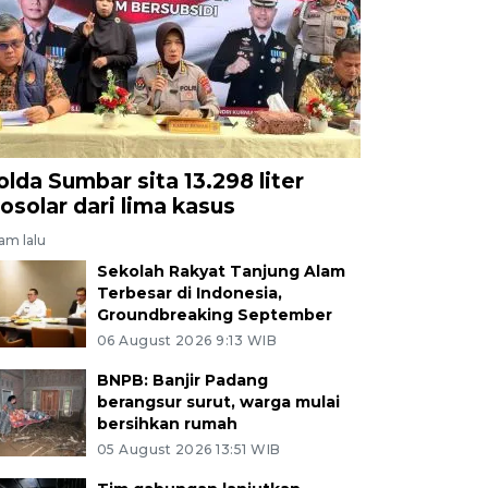
olda Sumbar sita 13.298 liter
iosolar dari lima kasus
jam lalu
Sekolah Rakyat Tanjung Alam
Terbesar di Indonesia,
Groundbreaking September
06 August 2026 9:13 WIB
BNPB: Banjir Padang
berangsur surut, warga mulai
bersihkan rumah
05 August 2026 13:51 WIB