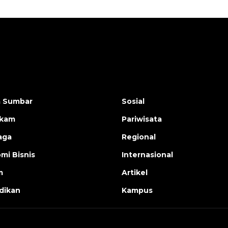
a Sumbar
Sosial
ukam
Pariwisata
aga
Regional
mi Bisnis
Internasional
m
Artikel
dikan
Kampus