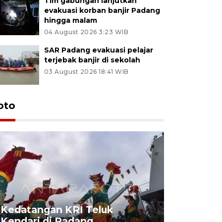
Tim gabungan lanjutkan
evakuasi korban banjir Padang
hingga malam
04 August 2026 3:23 WIB
SAR Padang evakuasi pelajar
terjebak banjir di sekolah
03 August 2026 18:41 WIB
oto
Kedatangan KRI Teluk
Pameran 
Kendari di Padang
di Padan