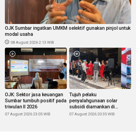
OJK Sumbar ingatkan UMKM selektif gunakan pinjol untuk
modal usaha
08 August 2026 2:13 WIB
OJK: Sektor jasa keuangan
Tujuh pelaku
Sumbar tumbuh positif pada
penyalahgunaan solar
triwulan II 2026
subsidi diamankan di
Sumbar
07 August 2026 23:05 WIB
07 August 2026 20:35 WIB