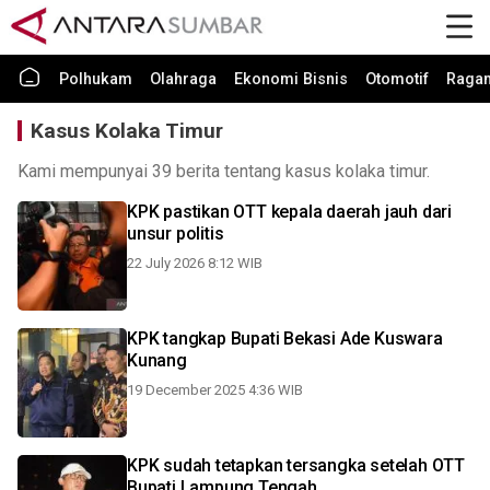
Polhukam
Olahraga
Ekonomi Bisnis
Otomotif
Raga
Kasus Kolaka Timur
Kami mempunyai 39 berita tentang kasus kolaka timur.
KPK pastikan OTT kepala daerah jauh dari
unsur politis
22 July 2026 8:12 WIB
KPK tangkap Bupati Bekasi Ade Kuswara
Kunang
19 December 2025 4:36 WIB
KPK sudah tetapkan tersangka setelah OTT
Bupati Lampung Tengah