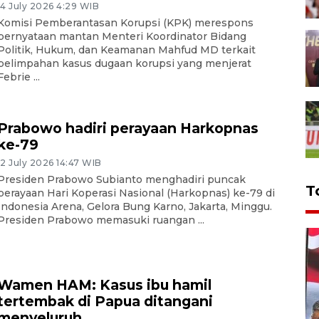
14 July 2026 4:29 WIB
Komisi Pemberantasan Korupsi (KPK) merespons
pernyataan mantan Menteri Koordinator Bidang
Politik, Hukum, dan Keamanan Mahfud MD terkait
pelimpahan kasus dugaan korupsi yang menjerat
Febrie ...
Prabowo hadiri perayaan Harkopnas
ke-79
12 July 2026 14:47 WIB
Presiden Prabowo Subianto menghadiri puncak
T
perayaan Hari Koperasi Nasional (Harkopnas) ke-79 di
Indonesia Arena, Gelora Bung Karno, Jakarta, Minggu.
Presiden Prabowo memasuki ruangan ...
Wamen HAM: Kasus ibu hamil
tertembak di Papua ditangani
menyeluruh