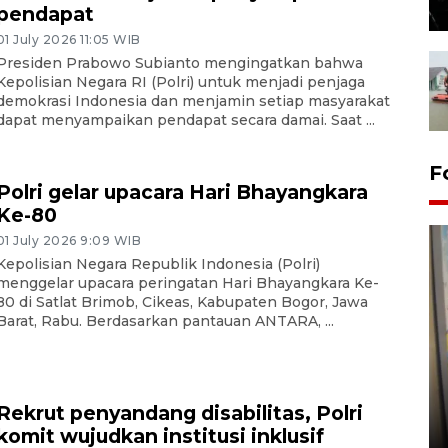
pendapat
01 July 2026 11:05 WIB
Presiden Prabowo Subianto mengingatkan bahwa
Kepolisian Negara RI (Polri) untuk menjadi penjaga
demokrasi Indonesia dan menjamin setiap masyarakat
dapat menyampaikan pendapat secara damai. Saat ...
F
Polri gelar upacara Hari Bhayangkara
Ke-80
01 July 2026 9:09 WIB
Kepolisian Negara Republik Indonesia (Polri)
menggelar upacara peringatan Hari Bhayangkara Ke-
80 di Satlat Brimob, Cikeas, Kabupaten Bogor, Jawa
Barat, Rabu. Berdasarkan pantauan ANTARA, ...
Penyelesaian pembentukan
Kopdes Merah Putih di
Sumbar
Rekrut penyandang disabilitas, Polri
komit wujudkan institusi inklusif
05 August 2026 10:33 WIB