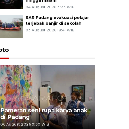
hingga malam
04 August 2026 3:23 WIB
SAR Padang evakuasi pelajar
terjebak banjir di sekolah
03 August 2026 18:41 WIB
oto
Pameran seni rupa karya anak
Dampak b
di Padang
Padang
06 August 2026 9:30 WIB
05 August 202