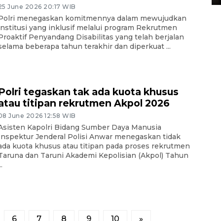
25 June 2026 20:17 WIB
Polri menegaskan komitmennya dalam mewujudkan
institusi yang inklusif melalui program Rekrutmen
Proaktif Penyandang Disabilitas yang telah berjalan
selama beberapa tahun terakhir dan diperkuat ...
Polri tegaskan tak ada kuota khusus
atau titipan rekrutmen Akpol 2026
08 June 2026 12:58 WIB
Asisten Kapolri Bidang Sumber Daya Manusia
Inspektur Jenderal Polisi Anwar menegaskan tidak
ada kuota khusus atau titipan pada proses rekrutmen
Taruna dan Taruni Akademi Kepolisian (Akpol) Tahun
..
6
7
8
9
10
»