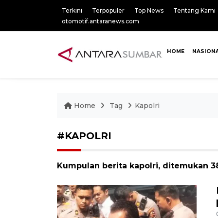
Terkini
Terpopuler
Top News
Tentang Kami
otomotif.antaranews.com
HOME
NASION
Home
Tag
Kapolri
#KAPOLRI
Kumpulan berita kapolri, ditemukan 38