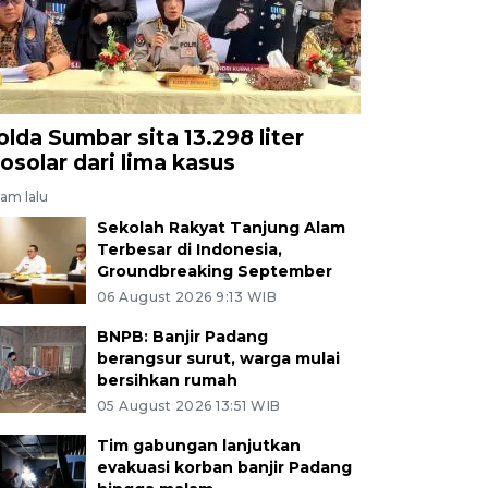
olda Sumbar sita 13.298 liter
iosolar dari lima kasus
jam lalu
Sekolah Rakyat Tanjung Alam
Terbesar di Indonesia,
Groundbreaking September
06 August 2026 9:13 WIB
BNPB: Banjir Padang
berangsur surut, warga mulai
bersihkan rumah
05 August 2026 13:51 WIB
Tim gabungan lanjutkan
evakuasi korban banjir Padang