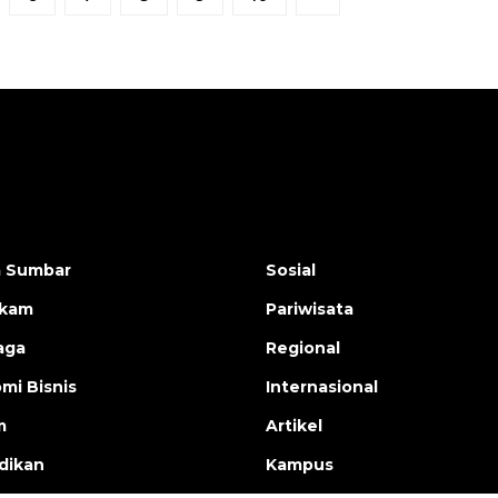
a Sumbar
Sosial
ukam
Pariwisata
aga
Regional
mi Bisnis
Internasional
m
Artikel
dikan
Kampus