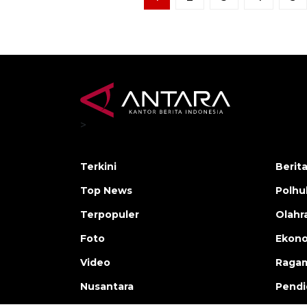
>
Terkini
Berit
Top News
Polh
Terpopuler
Olahr
Foto
Ekono
Video
Raga
Nusantara
Pendi