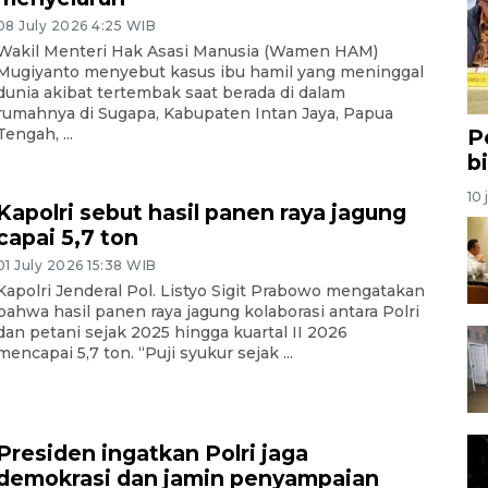
08 July 2026 4:25 WIB
Wakil Menteri Hak Asasi Manusia (Wamen HAM)
Mugiyanto menyebut kasus ibu hamil yang meninggal
dunia akibat tertembak saat berada di dalam
rumahnya di Sugapa, Kabupaten Intan Jaya, Papua
P
Tengah, ...
b
10 
Kapolri sebut hasil panen raya jagung
capai 5,7 ton
01 July 2026 15:38 WIB
Kapolri Jenderal Pol. Listyo Sigit Prabowo mengatakan
bahwa hasil panen raya jagung kolaborasi antara Polri
dan petani sejak 2025 hingga kuartal II 2026
mencapai 5,7 ton. “Puji syukur sejak ...
Presiden ingatkan Polri jaga
demokrasi dan jamin penyampaian