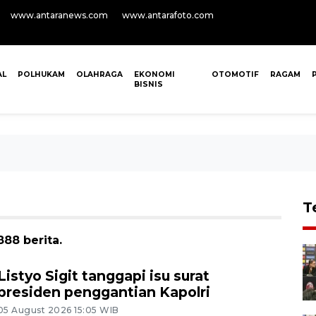
www.antaranews.com
www.antarafoto.com
AL
POLHUKAM
OLAHRAGA
EKONOMI
OTOMOTIF
RAGAM
BISNIS
T
88 berita.
Listyo Sigit tanggapi isu surat
presiden penggantian Kapolri
05 August 2026 15:05 WIB