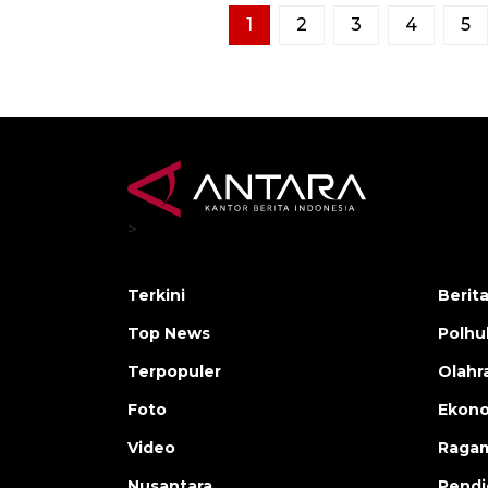
1
2
3
4
5
>
Terkini
Berit
Top News
Polh
Terpopuler
Olahr
Foto
Ekono
Video
Raga
Nusantara
Pendi