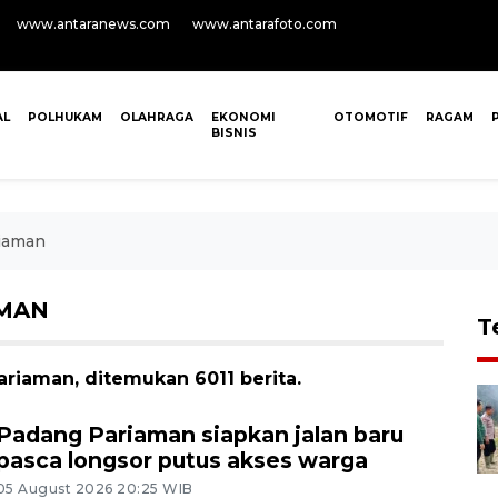
www.antaranews.com
www.antarafoto.com
AL
POLHUKAM
OLAHRAGA
EKONOMI
OTOMOTIF
RAGAM
BISNIS
iaman
AMAN
T
riaman, ditemukan 6011 berita.
Padang Pariaman siapkan jalan baru
pasca longsor putus akses warga
05 August 2026 20:25 WIB