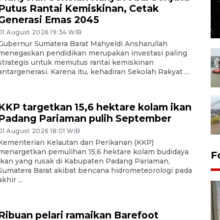
Putus Rantai Kemiskinan, Cetak
Generasi Emas 2045
01 August 2026 19:34 WIB
Gubernur Sumatera Barat Mahyeldi Ansharullah
menegaskan pendidikan merupakan investasi paling
strategis untuk memutus rantai kemiskinan
antargenerasi. Karena itu, kehadiran Sekolah Rakyat ...
KKP targetkan 15,6 hektare kolam ikan
Padang Pariaman pulih September
01 August 2026 18:01 WIB
Kementerian Kelautan dan Perikanan (KKP)
menargetkan pemulihan 15,6 hektare kolam budidaya
F
ikan yang rusak di Kabupaten Padang Pariaman,
Sumatera Barat akibat bencana hidrometeorologi pada
akhir ...
Ribuan pelari ramaikan Barefoot