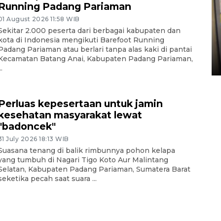
Running Padang Pariaman
01 August 2026 11:58 WIB
Penyelesaian pembentukan
Sekitar 2.000 peserta dari berbagai kabupaten dan
Kopdes Merah Putih di
kota di Indonesia mengikuti Barefoot Running
Sumbar
Padang Pariaman atau berlari tanpa alas kaki di pantai
Kecamatan Batang Anai, Kabupaten Padang Pariaman,
05 August 2026 10:33 WIB
..
Perluas kepesertaan untuk jamin
kesehatan masyarakat lewat
"badoncek"
31 July 2026 18:13 WIB
Suasana tenang di balik rimbunnya pohon kelapa
yang tumbuh di Nagari Tigo Koto Aur Malintang
Selatan, Kabupaten Padang Pariaman, Sumatera Barat
seketika pecah saat suara ...