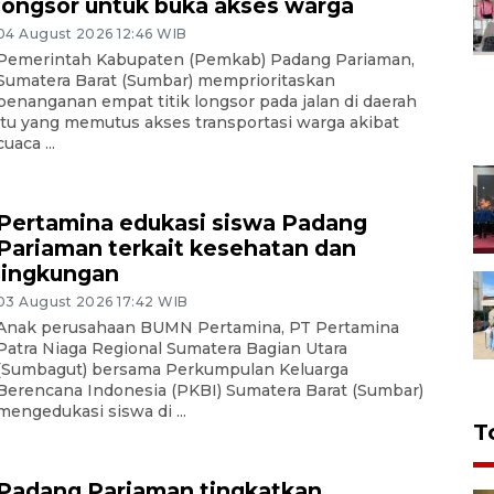
longsor untuk buka akses warga
04 August 2026 12:46 WIB
Pemerintah Kabupaten (Pemkab) Padang Pariaman,
Sumatera Barat (Sumbar) memprioritaskan
penanganan empat titik longsor pada jalan di daerah
itu yang memutus akses transportasi warga akibat
cuaca ...
Pertamina edukasi siswa Padang
Pariaman terkait kesehatan dan
lingkungan
03 August 2026 17:42 WIB
Anak perusahaan BUMN Pertamina, PT Pertamina
Patra Niaga Regional Sumatera Bagian Utara
(Sumbagut) bersama Perkumpulan Keluarga
Berencana Indonesia (PKBI) Sumatera Barat (Sumbar)
mengedukasi siswa di ...
T
Padang Pariaman tingkatkan