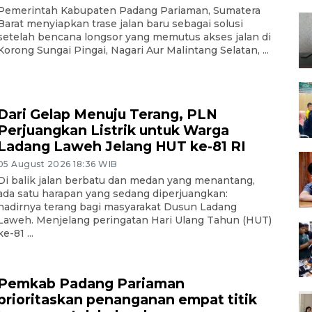
Pemerintah Kabupaten Padang Pariaman, Sumatera
Barat menyiapkan trase jalan baru sebagai solusi
setelah bencana longsor yang memutus akses jalan di
Korong Sungai Pingai, Nagari Aur Malintang Selatan, ...
Dari Gelap Menuju Terang, PLN
Perjuangkan Listrik untuk Warga
Ladang Laweh Jelang HUT ke-81 RI
05 August 2026 18:36 WIB
Di balik jalan berbatu dan medan yang menantang,
ada satu harapan yang sedang diperjuangkan:
hadirnya terang bagi masyarakat Dusun Ladang
Laweh. Menjelang peringatan Hari Ulang Tahun (HUT)
ke-81 ...
Pemkab Padang Pariaman
prioritaskan penanganan empat titik