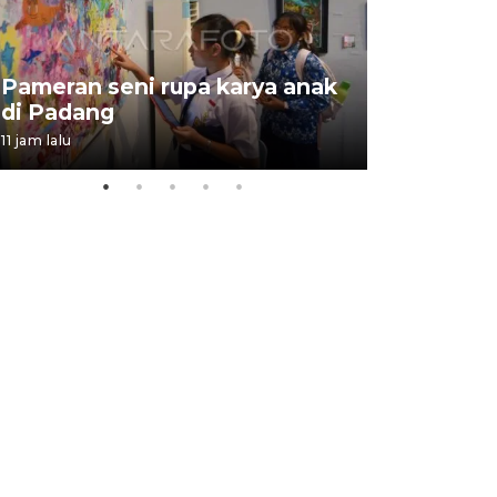
Pameran seni rupa karya anak
Dampak b
di Padang
Padang
11 jam lalu
05 August 202