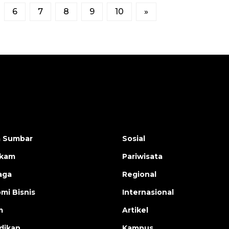
6
7
8
9
10
»
a Sumbar
Sosial
ukam
Pariwisata
aga
Regional
mi Bisnis
Internasional
m
Artikel
dikan
Kampus