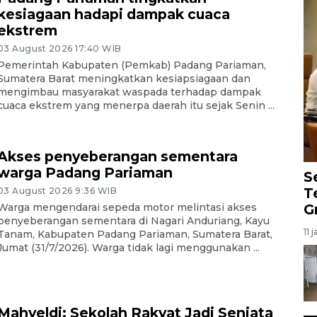
kesiagaan hadapi dampak cuaca
ekstrem
03 August 2026 17:40 WIB
Pemerintah Kabupaten (Pemkab) Padang Pariaman,
Sumatera Barat meningkatkan kesiapsiagaan dan
mengimbau masyarakat waspada terhadap dampak
cuaca ekstrem yang menerpa daerah itu sejak Senin ...
Akses penyeberangan sementara
warga Padang Pariaman
S
T
03 August 2026 9:36 WIB
Warga mengendarai sepeda motor melintasi akses
G
penyeberangan sementara di Nagari Anduriang, Kayu
11 
Tanam, Kabupaten Padang Pariaman, Sumatera Barat,
Jumat (31/7/2026). Warga tidak lagi menggunakan ...
Mahyeldi: Sekolah Rakyat Jadi Senjata