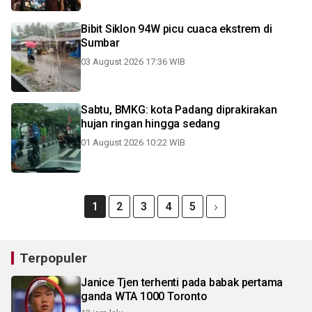
Bibit Siklon 94W picu cuaca ekstrem di
Sumbar
03 August 2026 17:36 WIB
Sabtu, BMKG: kota Padang diprakirakan
hujan ringan hingga sedang
01 August 2026 10:22 WIB
1
2
3
4
5
Terpopuler
Janice Tjen terhenti pada babak pertama
ganda WTA 1000 Toronto