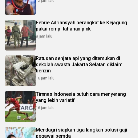
12 jam lalu
Febrie Adriansyah berangkat ke Kejagung
pakai rompi tahanan pink
8 jam lalu
Ratusan senjata api yang ditemukan di
sekolah swasta Jakarta Selatan diklaim
berizin
16 jam lalu
Timnas Indonesia butuh cara menyerang
yang lebih variatif
16 jam lalu
Mendagri siapkan tiga langkah solusi gaji
pegawai pemda