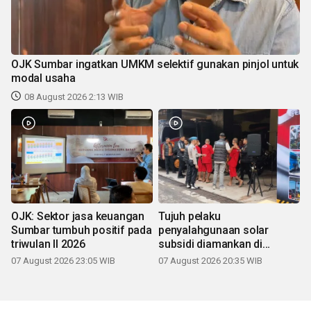
OJK Sumbar ingatkan UMKM selektif gunakan pinjol untuk
modal usaha
08 August 2026 2:13 WIB
OJK: Sektor jasa keuangan
Tujuh pelaku
Sumbar tumbuh positif pada
penyalahgunaan solar
triwulan II 2026
subsidi diamankan di
Sumbar
07 August 2026 23:05 WIB
07 August 2026 20:35 WIB