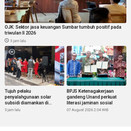
OJK: Sektor jasa keuangan Sumbar tumbuh positif pada
triwulan II 2026
3 jam lalu
Tujuh pelaku
BPJS Ketenagakerjaan
penyalahgunaan solar
gandeng Unand perkuat
subsidi diamankan di
literasi jaminan sosial
Sumbar
5 jam lalu
07 August 2026 2:04 WIB