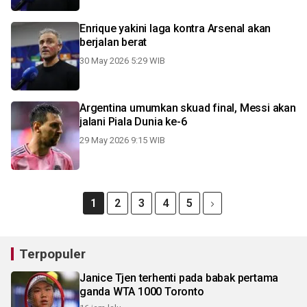
Enrique yakini laga kontra Arsenal akan
berjalan berat
30 May 2026 5:29 WIB
Argentina umumkan skuad final, Messi akan
jalani Piala Dunia ke-6
29 May 2026 9:15 WIB
1
2
3
4
5
Terpopuler
Janice Tjen terhenti pada babak pertama
ganda WTA 1000 Toronto