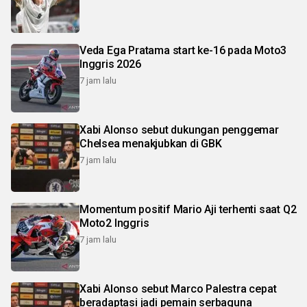
Veda Ega Pratama start ke-16 pada Moto3
Inggris 2026
7 jam lalu
Xabi Alonso sebut dukungan penggemar
Chelsea menakjubkan di GBK
7 jam lalu
Momentum positif Mario Aji terhenti saat Q2
Moto2 Inggris
7 jam lalu
Xabi Alonso sebut Marco Palestra cepat
beradaptasi jadi pemain serbaguna