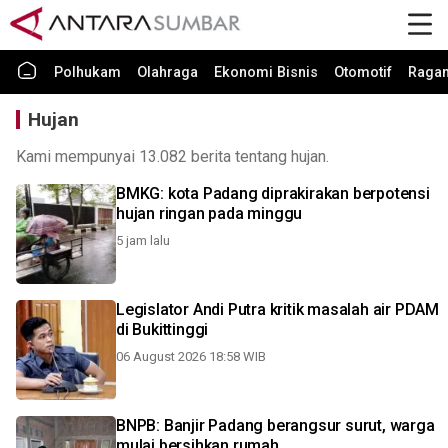
Polhukam
Olahraga
Ekonomi Bisnis
Otomotif
Raga
Hujan
Kami mempunyai 13.082 berita tentang hujan.
BMKG: kota Padang diprakirakan berpotensi
hujan ringan pada minggu
5 jam lalu
Legislator Andi Putra kritik masalah air PDAM
di Bukittinggi
06 August 2026 18:58 WIB
BNPB: Banjir Padang berangsur surut, warga
mulai bersihkan rumah