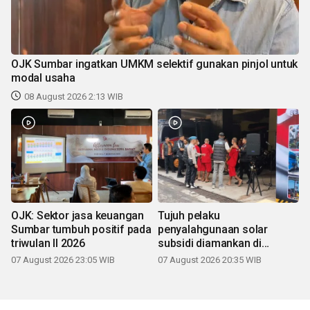
OJK Sumbar ingatkan UMKM selektif gunakan pinjol untuk
modal usaha
08 August 2026 2:13 WIB
OJK: Sektor jasa keuangan
Tujuh pelaku
Sumbar tumbuh positif pada
penyalahgunaan solar
triwulan II 2026
subsidi diamankan di
Sumbar
07 August 2026 23:05 WIB
07 August 2026 20:35 WIB