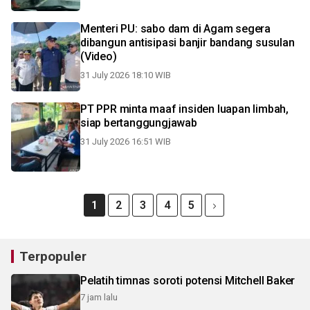
Menteri PU: sabo dam di Agam segera
dibangun antisipasi banjir bandang susulan
(Video)
31 July 2026 18:10 WIB
PT PPR minta maaf insiden luapan limbah,
siap bertanggungjawab
31 July 2026 16:51 WIB
1
2
3
4
5
Terpopuler
Pelatih timnas soroti potensi Mitchell Baker
7 jam lalu