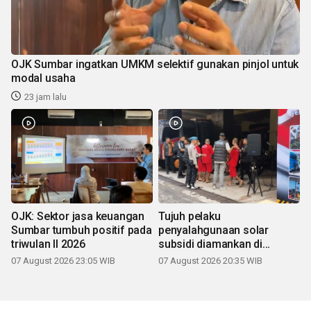
OJK Sumbar ingatkan UMKM selektif gunakan pinjol untuk
modal usaha
23 jam lalu
OJK: Sektor jasa keuangan
Tujuh pelaku
Sumbar tumbuh positif pada
penyalahgunaan solar
triwulan II 2026
subsidi diamankan di
Sumbar
07 August 2026 23:05 WIB
07 August 2026 20:35 WIB