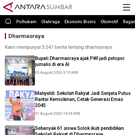
Polhukam
Olahraga
Ekonomi Bisnis
Otomotif
Raga
Dharmasraya
Kami mempunyai 5.541 berita tentang dharmasraya.
Bupati Dharmasraya ajak PWI jadi pelopor
jurnalis di era AI
05 August 2026 9:15 WIB
Mahyeldi: Sekolah Rakyat Jadi Senjata Putus
Rantai Kemiskinan, Cetak Generasi Emas
2045
01 August 2026 19:34 WIB
Sebanyak 61 siswa Solok ikuti pendidikan
Sekolah Rakyat di Dharmasraya