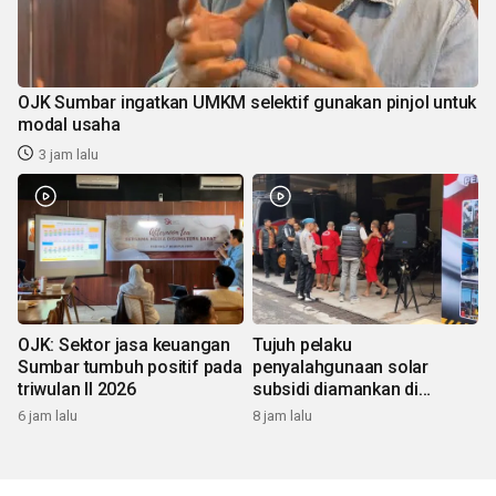
OJK Sumbar ingatkan UMKM selektif gunakan pinjol untuk
modal usaha
3 jam lalu
OJK: Sektor jasa keuangan
Tujuh pelaku
Sumbar tumbuh positif pada
penyalahgunaan solar
triwulan II 2026
subsidi diamankan di
Sumbar
6 jam lalu
8 jam lalu