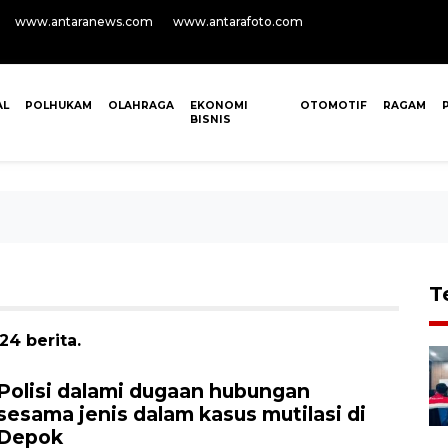
www.antaranews.com
www.antarafoto.com
AL
POLHUKAM
OLAHRAGA
EKONOMI
OTOMOTIF
RAGAM
BISNIS
T
4 berita.
Polisi dalami dugaan hubungan
sesama jenis dalam kasus mutilasi di
Depok