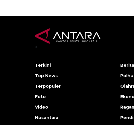
>
Terkini
Berit
Top News
Polh
Terpopuler
Olahr
Foto
Ekono
Video
Raga
Nusantara
Pendi