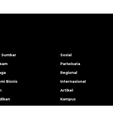
a Sumbar
Sosial
ukam
Pariwisata
aga
Regional
mi Bisnis
Internasional
m
Artikel
dikan
Kampus