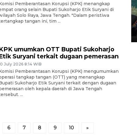
Komisi Pemberantasan Korupsi (KPK) menangkap
empat orang selain Bupati Sukoharjo Etik Suryani di
wilayah Solo Raya, Jawa Tengah. "Dalam peristiwa
Penggantian konstruksi jalan
tertangkap tangan ini, tim ...
Lintas Sumatera di Sumbar
05 August 2026 10:35 WIB
KPK umumkan OTT Bupati Sukoharjo
Etik Suryani terkait dugaan pemerasan
10 July 2026 8:14 WIB
Komisi Pemberantasan Korupsi (KPK) mengumumkan
operasi tangkap tangan (OTT) yang menangkap
Bupati Sukoharjo Etik Suryani terkait dengan dugaan
pemerasan oleh kepala daerah di Jawa Tengah
tersebut. ...
6
7
8
9
10
»