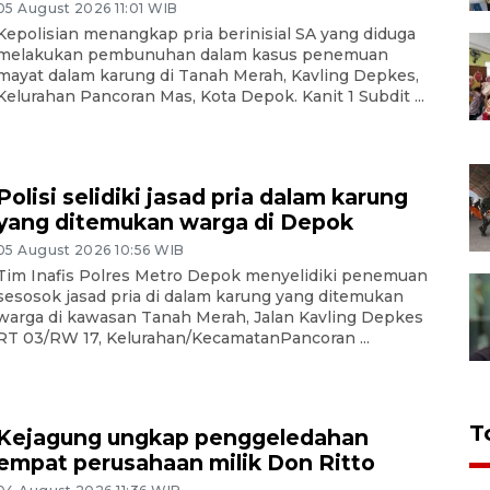
05 August 2026 11:01 WIB
Kepolisian menangkap pria berinisial SA yang diduga
melakukan pembunuhan dalam kasus penemuan
mayat dalam karung di Tanah Merah, Kavling Depkes,
Kelurahan Pancoran Mas, Kota Depok. Kanit 1 Subdit ...
Polisi selidiki jasad pria dalam karung
yang ditemukan warga di Depok
05 August 2026 10:56 WIB
Tim Inafis Polres Metro Depok menyelidiki penemuan
sesosok jasad pria di dalam karung yang ditemukan
warga di kawasan Tanah Merah, Jalan Kavling Depkes
RT 03/RW 17, Kelurahan/KecamatanPancoran ...
T
Kejagung ungkap penggeledahan
empat perusahaan milik Don Ritto