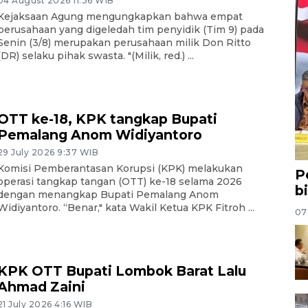
04 August 2026 11:36 WIB
Kejaksaan Agung mengungkapkan bahwa empat
perusahaan yang digeledah tim penyidik (Tim 9) pada
Senin (3/8) merupakan perusahaan milik Don Ritto
(DR) selaku pihak swasta. "(Milik, red.) ...
OTT ke-18, KPK tangkap Bupati
Pemalang Anom Widiyantoro
29 July 2026 9:37 WIB
Komisi Pemberantasan Korupsi (KPK) melakukan
P
operasi tangkap tangan (OTT) ke-18 selama 2026
b
dengan menangkap Bupati Pemalang Anom
Widiyantoro. “Benar," kata Wakil Ketua KPK Fitroh ...
07
KPK OTT Bupati Lombok Barat Lalu
Ahmad Zaini
21 July 2026 4:16 WIB