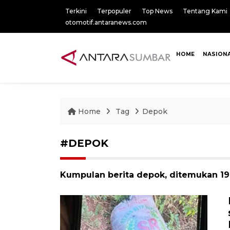
Terkini
Terpopuler
Top News
Tentang Kami
otomotif.antaranews.com
HOME
NASION
Home
Tag
Depok
#DEPOK
Kumpulan berita depok, ditemukan 192