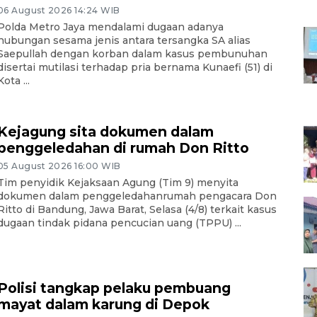
06 August 2026 14:24 WIB
Polda Metro Jaya mendalami dugaan adanya
hubungan sesama jenis antara tersangka SA alias
Saepullah dengan korban dalam kasus pembunuhan
disertai mutilasi terhadap pria bernama Kunaefi (51) di
Kota ...
Kejagung sita dokumen dalam
penggeledahan di rumah Don Ritto
05 August 2026 16:00 WIB
Tim penyidik Kejaksaan Agung (Tim 9) menyita
dokumen dalam penggeledahanrumah pengacara Don
Ritto di Bandung, Jawa Barat, Selasa (4/8) terkait kasus
dugaan tindak pidana pencucian uang (TPPU) ...
Polisi tangkap pelaku pembuang
mayat dalam karung di Depok