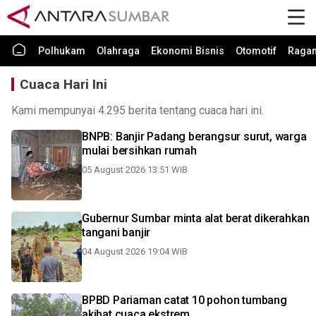
Polhukam
Olahraga
Ekonomi Bisnis
Otomotif
Raga
Cuaca Hari Ini
Kami mempunyai 4.295 berita tentang cuaca hari ini.
BNPB: Banjir Padang berangsur surut, warga
mulai bersihkan rumah
05 August 2026 13:51 WIB
Gubernur Sumbar minta alat berat dikerahkan
tangani banjir
04 August 2026 19:04 WIB
BPBD Pariaman catat 10 pohon tumbang
akibat cuaca ekstrem