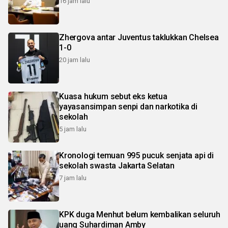
16 jam lalu
Zhergova antar Juventus taklukkan Chelsea
1-0
20 jam lalu
Kuasa hukum sebut eks ketua
yayasansimpan senpi dan narkotika di
sekolah
5 jam lalu
Kronologi temuan 995 pucuk senjata api di
sekolah swasta Jakarta Selatan
7 jam lalu
KPK duga Menhut belum kembalikan seluruh
uang Suhardiman Amby