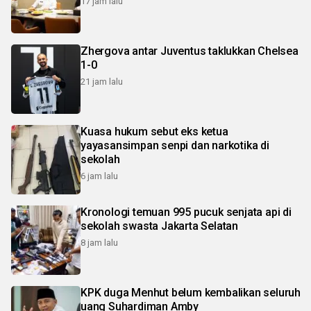
17 jam lalu
Zhergova antar Juventus taklukkan Chelsea
1-0
21 jam lalu
Kuasa hukum sebut eks ketua
yayasansimpan senpi dan narkotika di
sekolah
6 jam lalu
Kronologi temuan 995 pucuk senjata api di
sekolah swasta Jakarta Selatan
8 jam lalu
KPK duga Menhut belum kembalikan seluruh
uang Suhardiman Amby