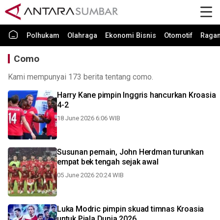
Polhukam
Olahraga
Ekonomi Bisnis
Otomotif
Raga
Como
Kami mempunyai 173 berita tentang como.
Harry Kane pimpin Inggris hancurkan Kroasia
4-2
18 June 2026 6:06 WIB
Susunan pemain, John Herdman turunkan
empat bek tengah sejak awal
05 June 2026 20:24 WIB
Luka Modric pimpin skuad timnas Kroasia
untuk Piala Dunia 2026