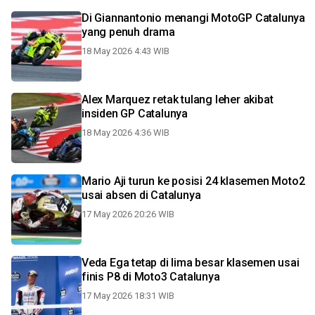
Di Giannantonio menangi MotoGP Catalunya
yang penuh drama
18 May 2026 4:43 WIB
Alex Marquez retak tulang leher akibat
insiden GP Catalunya
18 May 2026 4:36 WIB
Mario Aji turun ke posisi 24 klasemen Moto2
usai absen di Catalunya
17 May 2026 20:26 WIB
Veda Ega tetap di lima besar klasemen usai
finis P8 di Moto3 Catalunya
17 May 2026 18:31 WIB