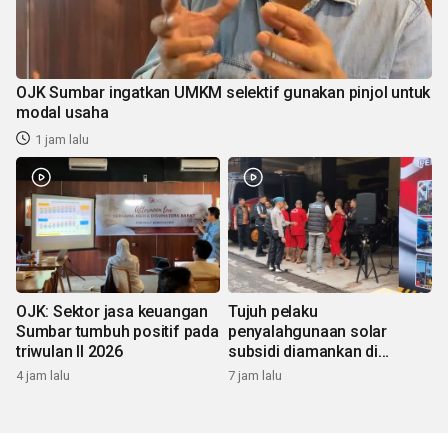
OJK Sumbar ingatkan UMKM selektif gunakan pinjol untuk
modal usaha
1 jam lalu
OJK: Sektor jasa keuangan
Tujuh pelaku
Sumbar tumbuh positif pada
penyalahgunaan solar
triwulan II 2026
subsidi diamankan di
Sumbar
4 jam lalu
7 jam lalu