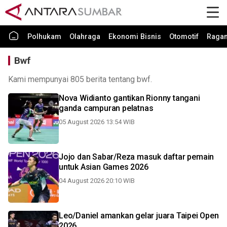
Polhukam
Olahraga
Ekonomi Bisnis
Otomotif
Raga
Bwf
Kami mempunyai 805 berita tentang bwf.
Nova Widianto gantikan Rionny tangani
ganda campuran pelatnas
05 August 2026 13:54 WIB
Jojo dan Sabar/Reza masuk daftar pemain
untuk Asian Games 2026
04 August 2026 20:10 WIB
Leo/Daniel amankan gelar juara Taipei Open
2026