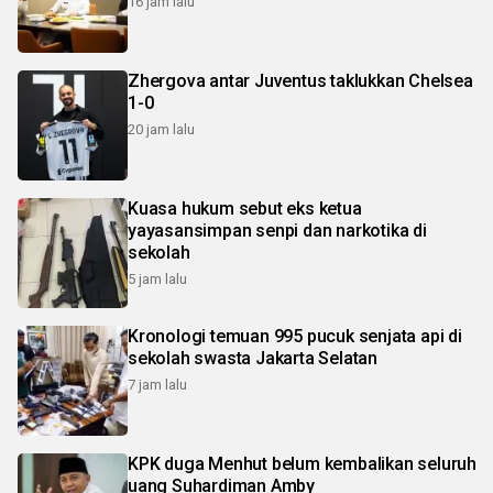
16 jam lalu
Zhergova antar Juventus taklukkan Chelsea
1-0
20 jam lalu
Kuasa hukum sebut eks ketua
yayasansimpan senpi dan narkotika di
sekolah
5 jam lalu
Kronologi temuan 995 pucuk senjata api di
sekolah swasta Jakarta Selatan
7 jam lalu
KPK duga Menhut belum kembalikan seluruh
uang Suhardiman Amby