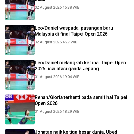
02 August 2026 15:38 WIB
Leo/Daniel waspadai pasangan baru
Malaysia di final Taipei Open 2026
02 August 2026 4:27 WIB
Leo/Daniel melangkah ke final Taipei Open
2026 usai atasi ganda Jepang
01 August 2026 19:04 WIB
Rehan/Gloria terhenti pada semifinal Taipei
Open 2026
01 August 2026 18:29 WIB
Jonatan naik ke tiga besar dunia, Ubed