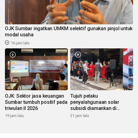
OJK Sumbar ingatkan UMKM selektif gunakan pinjol untuk
modal usaha
16 jam lalu
OJK: Sektor jasa keuangan
Tujuh pelaku
Sumbar tumbuh positif pada
penyalahgunaan solar
triwulan II 2026
subsidi diamankan di
Sumbar
19 jam lalu
21 jam lalu