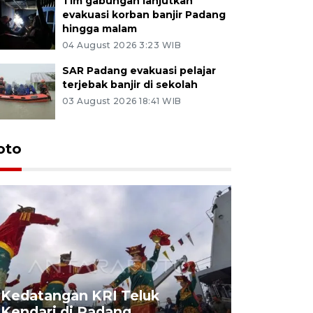
Tim gabungan lanjutkan
evakuasi korban banjir Padang
hingga malam
04 August 2026 3:23 WIB
SAR Padang evakuasi pelajar
terjebak banjir di sekolah
03 August 2026 18:41 WIB
oto
Kedatangan KRI Teluk
Pameran 
Kendari di Padang
di Padan