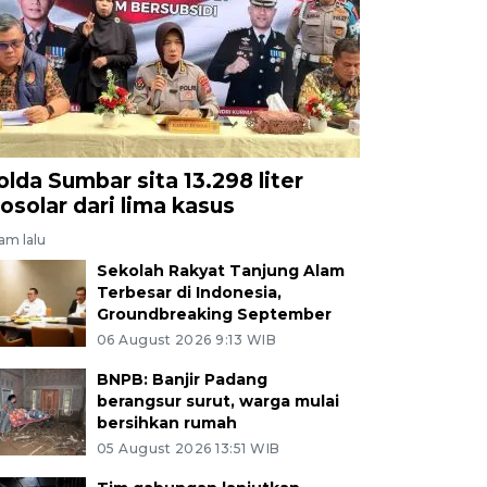
olda Sumbar sita 13.298 liter
iosolar dari lima kasus
jam lalu
Sekolah Rakyat Tanjung Alam
Terbesar di Indonesia,
Groundbreaking September
06 August 2026 9:13 WIB
BNPB: Banjir Padang
berangsur surut, warga mulai
bersihkan rumah
05 August 2026 13:51 WIB