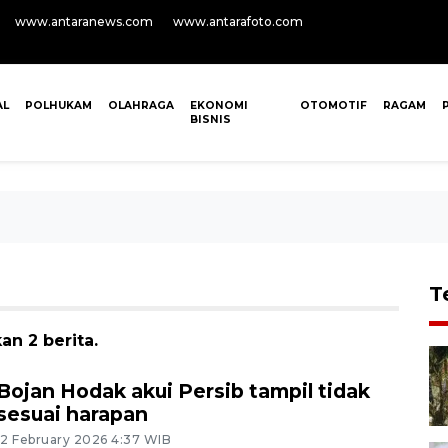
www.antaranews.com
www.antarafoto.com
AL
POLHUKAM
OLAHRAGA
EKONOMI
OTOMOTIF
RAGAM
BISNIS
T
n 2 berita.
Bojan Hodak akui Persib tampil tidak
sesuai harapan
12 February 2026 4:37 WIB