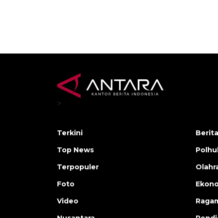
>
Terkini
Berit
Top News
Polh
Terpopuler
Olahr
Foto
Ekono
Video
Raga