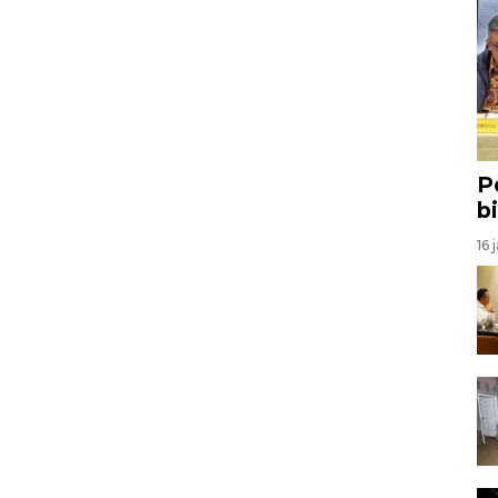
P
b
16 