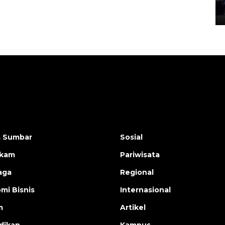
05 August 2026 10:35 WIB
a Sumbar
Sosial
ukam
Pariwisata
aga
Regional
mi Bisnis
Internasional
m
Artikel