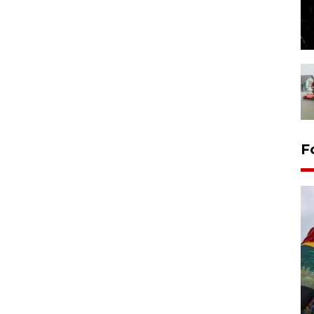
F
Penggantian konstruksi jalan
Lintas Sumatera di Sumbar