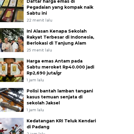
Daftar harga emas di
Pegadaian yang kompak naik
Sabtu ini
22 menit lalu
Ini Alasan Kenapa Sekolah
Rakyat Terbesar di Indonesia,
Berlokasi di Tanjung Alam
25 menit lalu
Harga emas Antam pada
Sabtu meroket Rp40.000 jadi
Rp2,690 juta/gr
1 jam lalu
Polisi bantah lamban tangani
kasus temuan senjata di
sekolah Jaksel
1 jam lalu
Kedatangan KRI Teluk Kendari
di Padang
2 jam lalu