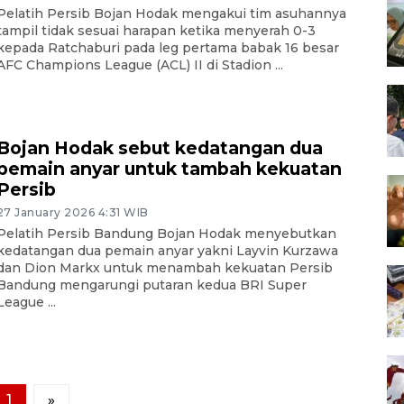
Pelatih Persib Bojan Hodak mengakui tim asuhannya
tampil tidak sesuai harapan ketika menyerah 0-3
kepada Ratchaburi pada leg pertama babak 16 besar
AFC Champions League (ACL) II di Stadion ...
Bojan Hodak sebut kedatangan dua
pemain anyar untuk tambah kekuatan
Persib
27 January 2026 4:31 WIB
Pelatih Persib Bandung Bojan Hodak menyebutkan
kedatangan dua pemain anyar yakni Layvin Kurzawa
dan Dion Markx untuk menambah kekuatan Persib
Bandung mengarungi putaran kedua BRI Super
League ...
1
»