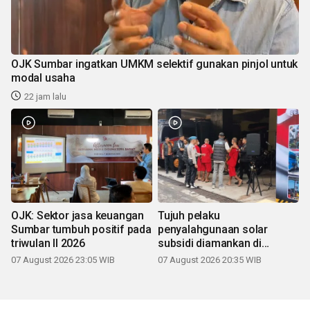
OJK Sumbar ingatkan UMKM selektif gunakan pinjol untuk
modal usaha
22 jam lalu
OJK: Sektor jasa keuangan
Tujuh pelaku
Sumbar tumbuh positif pada
penyalahgunaan solar
triwulan II 2026
subsidi diamankan di
Sumbar
07 August 2026 23:05 WIB
07 August 2026 20:35 WIB