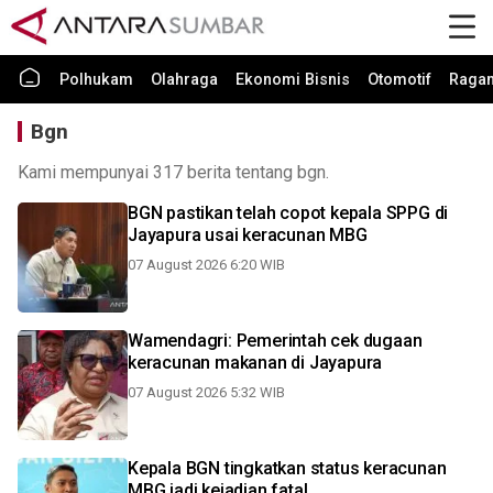
Polhukam
Olahraga
Ekonomi Bisnis
Otomotif
Raga
Bgn
Kami mempunyai 317 berita tentang bgn.
BGN pastikan telah copot kepala SPPG di
Jayapura usai keracunan MBG
07 August 2026 6:20 WIB
Wamendagri: Pemerintah cek dugaan
keracunan makanan di Jayapura
07 August 2026 5:32 WIB
Kepala BGN tingkatkan status keracunan
MBG jadi kejadian fatal