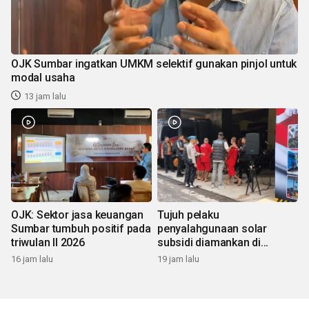
OJK Sumbar ingatkan UMKM selektif gunakan pinjol untuk
modal usaha
13 jam lalu
OJK: Sektor jasa keuangan
Tujuh pelaku
Sumbar tumbuh positif pada
penyalahgunaan solar
triwulan II 2026
subsidi diamankan di
Sumbar
16 jam lalu
19 jam lalu