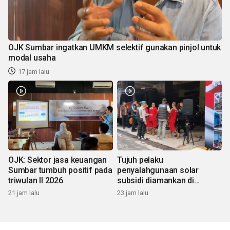
OJK Sumbar ingatkan UMKM selektif gunakan pinjol untuk
modal usaha
17 jam lalu
OJK: Sektor jasa keuangan
Tujuh pelaku
Sumbar tumbuh positif pada
penyalahgunaan solar
triwulan II 2026
subsidi diamankan di
Sumbar
21 jam lalu
23 jam lalu