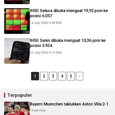
IHSG Selasa dibuka menguat 19,92 poin ke
posisi 6.057
14 July 2026 9:48 WIB
IHSG Senin dibuka menguat 10,36 poin ke
posisi 5.934
13 July 2026 9:10 WIB
1
2
3
4
5
Terpopuler
Bayern Muenchen taklukkan Aston Villa 2-1
14 jam lalu