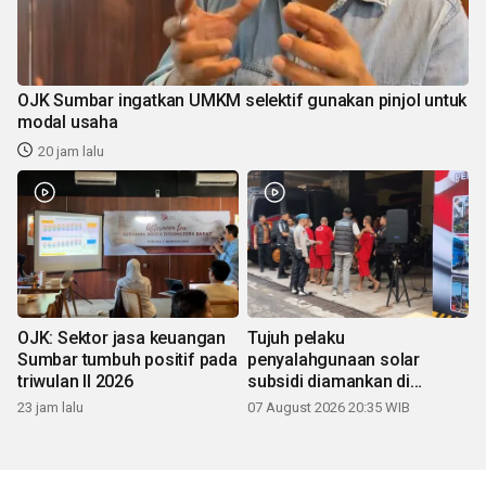
OJK Sumbar ingatkan UMKM selektif gunakan pinjol untuk
modal usaha
20 jam lalu
OJK: Sektor jasa keuangan
Tujuh pelaku
Sumbar tumbuh positif pada
penyalahgunaan solar
triwulan II 2026
subsidi diamankan di
Sumbar
23 jam lalu
07 August 2026 20:35 WIB