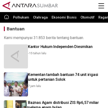
Polhukam
Olahraga
Ekonomi Bisnis
Otomotif
Raga
Bantuan
Kami mempunyai 31.853 berita tentang bantuan.
Kantor Hukum Independen Diesmikan
-15 tahun lalu
Kementan tambah bantuan 74 unit irigasi
untuk pertanian Solok
7 jam lalu
Baznas Agam distribusi ZIS Rp6,57 miliar
selama enam bulan