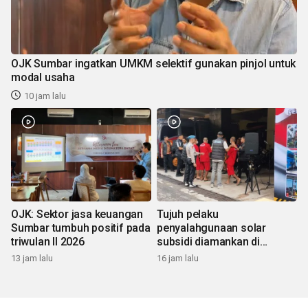
OJK Sumbar ingatkan UMKM selektif gunakan pinjol untuk
modal usaha
10 jam lalu
OJK: Sektor jasa keuangan
Tujuh pelaku
Sumbar tumbuh positif pada
penyalahgunaan solar
triwulan II 2026
subsidi diamankan di
Sumbar
13 jam lalu
16 jam lalu