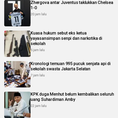
Zhergova antar Juventus taklukkan Chelsea
1-0
20 jam lalu
Kuasa hukum sebut eks ketua
yayasansimpan senpi dan narkotika di
sekolah
5 jam lalu
Kronologi temuan 995 pucuk senjata api di
sekolah swasta Jakarta Selatan
7 jam lalu
KPK duga Menhut belum kembalikan seluruh
uang Suhardiman Amby
22 jam lalu