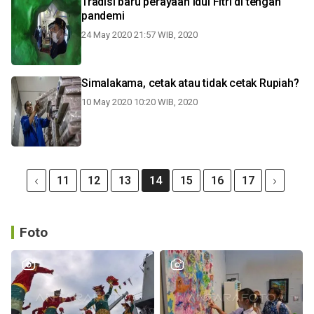
Tradisi baru perayaan Idul Fitri di tengah
pandemi
24 May 2020 21:57 WIB, 2020
Simalakama, cetak atau tidak cetak Rupiah?
10 May 2020 10:20 WIB, 2020
11
12
13
14
15
16
17
Foto