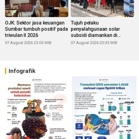
OJK: Sektor jasa keuangan
Tujuh pelaku
Sumbar tumbuh positif pada
penyalahgunaan solar
triwulan II 2026
subsidi diamankan di
Sumbar
07 August 2026 23:05 WIB
07 August 2026 20:35 WIB
Infografik