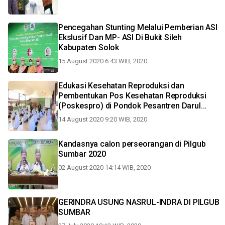
Pencegahan Stunting Melalui Pemberian ASI
Ekslusif Dan MP- ASI Di Bukit Sileh
Kabupaten Solok
15 August 2020 6:43 WIB, 2020
Edukasi Kesehatan Reproduksi dan
Pembentukan Pos Kesehatan Reproduksi
(Poskespro) di Pondok Pesantren Darul
'Ulum Aie Pacah Kecamatan Koto Tangah
14 August 2020 9:20 WIB, 2020
Kota Padang (Program Kemitraan
Masyarakat Stimulus)
Kandasnya calon perseorangan di Pilgub
Sumbar 2020
02 August 2020 14:14 WIB, 2020
GERINDRA USUNG NASRUL-INDRA DI PILGUB
SUMBAR