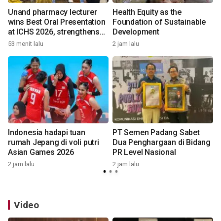
Unand pharmacy lecturer
Health Equity as the
n
wins Best Oral Presentation
Foundation of Sustainable
at ICHS 2026, strengthens
Development
research collaboration with
53 menit lalu
2 jam lalu
2
Universiti Malaya
Indonesia hadapi tuan
PT Semen Padang Sabet
rumah Jepang di voli putri
Dua Penghargaan di Bidang
Asian Games 2026
PR Level Nasional
4
2 jam lalu
2 jam lalu
Video