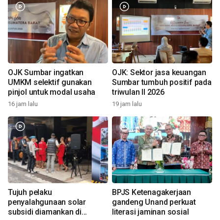
OJK Sumbar ingatkan
OJK: Sektor jasa keuangan
UMKM selektif gunakan
Sumbar tumbuh positif pada
pinjol untuk modal usaha
triwulan II 2026
16 jam lalu
19 jam lalu
Tujuh pelaku
BPJS Ketenagakerjaan
penyalahgunaan solar
gandeng Unand perkuat
subsidi diamankan di
literasi jaminan sosial