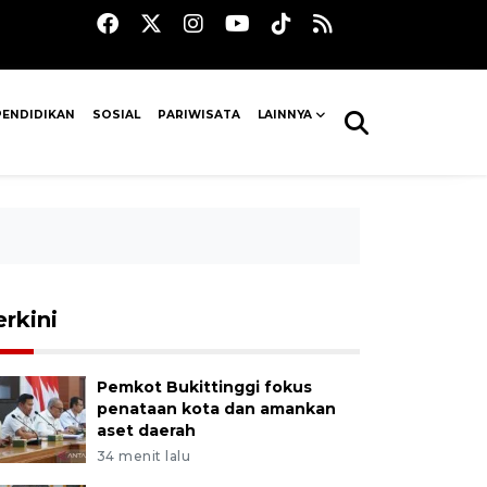
PENDIDIKAN
SOSIAL
PARIWISATA
LAINNYA
erkini
Pemkot Bukittinggi fokus
penataan kota dan amankan
aset daerah
34 menit lalu