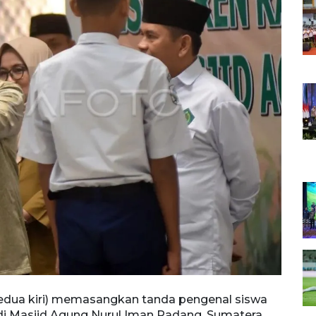
kedua kiri) memasangkan tanda pengenal siswa
Sejum
 Masjid Agung Nurul Iman Padang, Sumatera
Masji