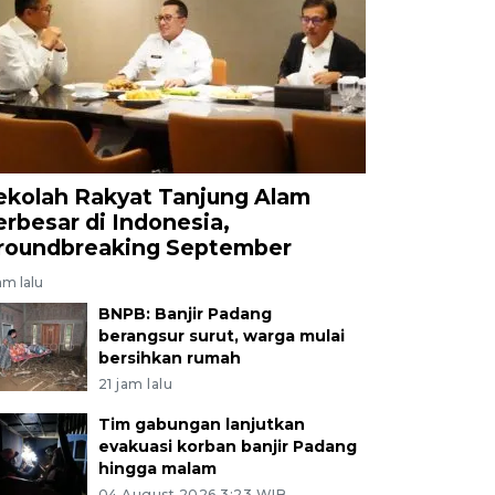
ekolah Rakyat Tanjung Alam
erbesar di Indonesia,
roundbreaking September
am lalu
BNPB: Banjir Padang
berangsur surut, warga mulai
bersihkan rumah
21 jam lalu
Tim gabungan lanjutkan
evakuasi korban banjir Padang
hingga malam
04 August 2026 3:23 WIB