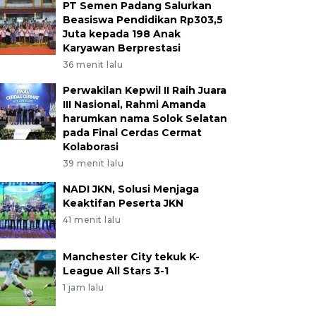
PT Semen Padang Salurkan
Beasiswa Pendidikan Rp303,5
Juta kepada 198 Anak
Karyawan Berprestasi
36 menit lalu
Perwakilan Kepwil II Raih Juara
III Nasional, Rahmi Amanda
harumkan nama Solok Selatan
pada Final Cerdas Cermat
Kolaborasi
39 menit lalu
NADI JKN, Solusi Menjaga
Keaktifan Peserta JKN
41 menit lalu
Manchester City tekuk K-
League All Stars 3-1
1 jam lalu
lah siswa mendengarkan ceramah saat pembukaan Pe
d Agung Nurul Iman Padang, Sumatera Barat, Senin (2