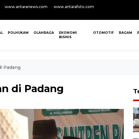
www.antaranews.com
www.antarafoto.com
AL
POLHUKAM
OLAHRAGA
EKONOMI
OTOMOTIF
RAGAM
BISNIS
i Padang
n di Padang
T