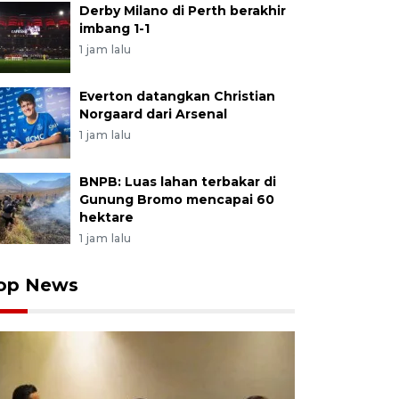
Derby Milano di Perth berakhir
 membuka Pesantren Ramadhan 1447 hijriyah yang diik
imbang 1-1
sung tema Pesantren Ramadhan Berbasis Smart Surau
1 jam lalu
A FOTO/Fitra Yogi/YU
Everton datangkan Christian
Norgaard dari Arsenal
1 jam lalu
BNPB: Luas lahan terbakar di
Gunung Bromo mencapai 60
hektare
1 jam lalu
op News