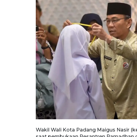
dhan di
Wakil Wali Kota Padang Maigus Nasir (
kot Padang
saat pembukaan Pesantren Ramadhan di