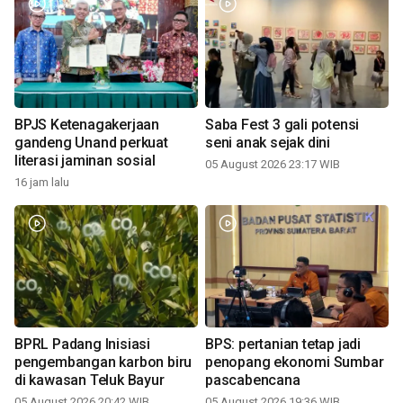
BPJS Ketenagakerjaan
Saba Fest 3 gali potensi
gandeng Unand perkuat
seni anak sejak dini
literasi jaminan sosial
05 August 2026 23:17 WIB
16 jam lalu
BPRL Padang Inisiasi
BPS: pertanian tetap jadi
pengembangan karbon biru
penopang ekonomi Sumbar
di kawasan Teluk Bayur
pascabencana
05 August 2026 20:42 WIB
05 August 2026 19:36 WIB