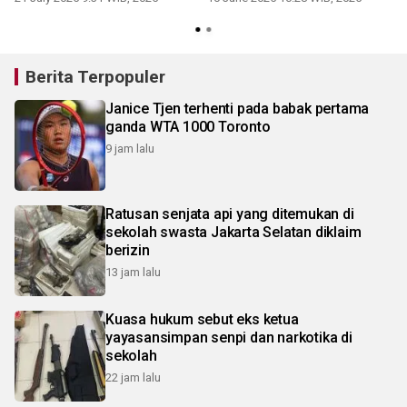
Berita Terpopuler
Janice Tjen terhenti pada babak pertama
ganda WTA 1000 Toronto
9 jam lalu
Ratusan senjata api yang ditemukan di
sekolah swasta Jakarta Selatan diklaim
berizin
13 jam lalu
Kuasa hukum sebut eks ketua
yayasansimpan senpi dan narkotika di
sekolah
22 jam lalu