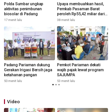
Polda Sumbar ungkap
Upaya membuahkan hasil,
aktivitas penimbunan
Pemkab Pasaman Barat
biosolar di Padang
peroleh Rp55,42 miliar dari
pemerintah pusat untuk
17 menit lalu
38 menit lalu
1
tambahan penggajian ASN
Padang Pariaman dukung
Pemkot Pariaman dekati
Gerakan Irigasi Bersih jaga
wajib pajak lewat program
ketahanan pangan
SAJUMPA
50 menit lalu
53 menit lalu
3
Video