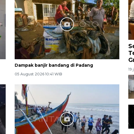
S
T
G
Dampak banjir bandang di Padang
19 
05 August 2026 10:41 WIB