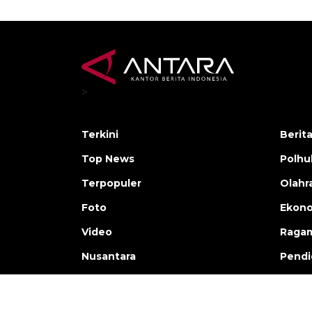
>
Terkini
Berit
Top News
Polh
Terpopuler
Olahr
Foto
Ekono
Video
Raga
Nusantara
Pendi
Copyright © ANTARA