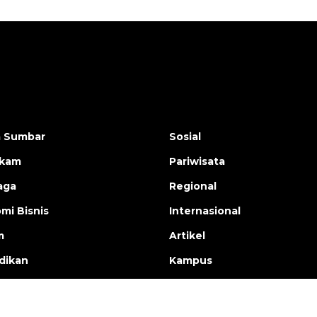
a Sumbar
Sosial
ukam
Pariwisata
aga
Regional
mi Bisnis
Internasional
m
Artikel
dikan
Kampus