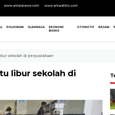
www.antaranews.com
www.antarafoto.com
AL
POLHUKAM
OLAHRAGA
EKONOMI
OTOMOTIF
RAGAM
BISNIS
bur sekolah di perpustakaan
 libur sekolah di
T