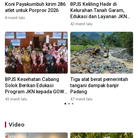
Koni Payakumbuh kirim 286
BPJS Keliling Hadir di
B
atlet untuk Porprov 2026
Kelurahan Tanah Garam,
Edukasi dan Layanan JKN
8 menit lalu
Semakin Mudah Diakses
42 menit lalu
1
BPJS Kesehatan Cabang
Tiga alat berat pemerintah
Solok Berikan Edukasi
tangani dampak banjir
Program JKN kepada GOW
Padang
Kota Solok
43 menit lalu
47 menit lalu
1
Video