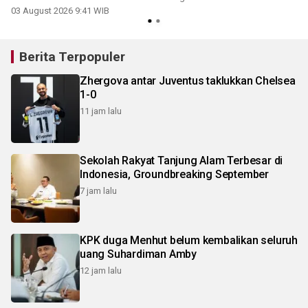
03 August 2026 9:41 WIB
2
Berita Terpopuler
Zhergova antar Juventus taklukkan Chelsea
1-0
11 jam lalu
Sekolah Rakyat Tanjung Alam Terbesar di
Indonesia, Groundbreaking September
7 jam lalu
KPK duga Menhut belum kembalikan seluruh
uang Suhardiman Amby
12 jam lalu