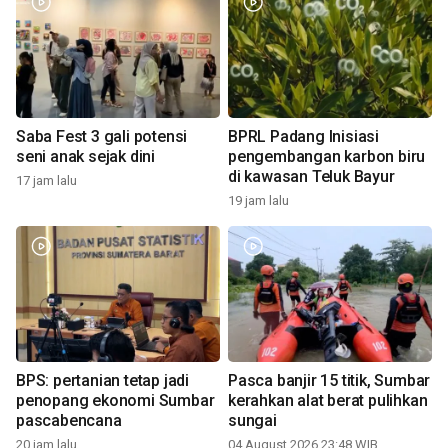
Saba Fest 3 gali potensi
BPRL Padang Inisiasi
seni anak sejak dini
pengembangan karbon biru
di kawasan Teluk Bayur
17 jam lalu
19 jam lalu
BPS: pertanian tetap jadi
Pasca banjir 15 titik, Sumbar
penopang ekonomi Sumbar
kerahkan alat berat pulihkan
pascabencana
sungai
20 jam lalu
04 August 2026 23:48 WIB