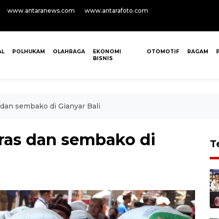
www.antaranews.com
www.antarafoto.com
AL
POLHUKAM
OLAHRAGA
EKONOMI
OTOMOTIF
RAGAM
BISNIS
dan sembako di Gianyar Bali
ras dan sembako di
T