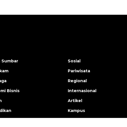
a Sumbar
Sosial
ukam
Pariwisata
aga
Regional
mi Bisnis
Internasional
m
Artikel
dikan
Kampus