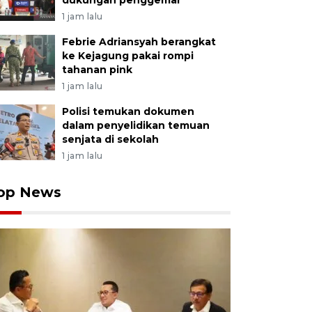
dukungan penggemar
1 jam lalu
Febrie Adriansyah berangkat
ke Kejagung pakai rompi
tahanan pink
1 jam lalu
Polisi temukan dokumen
dalam penyelidikan temuan
senjata di sekolah
1 jam lalu
op News