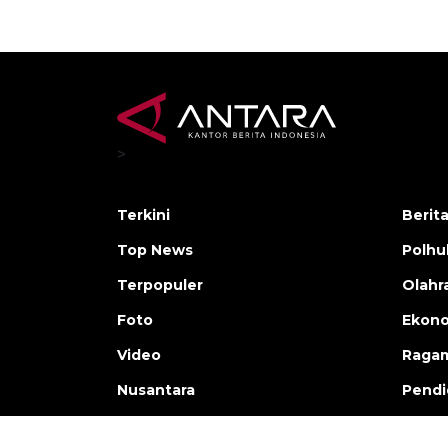
>
Terkini
Berit
Top News
Polh
Terpopuler
Olahr
Foto
Ekono
Video
Raga
Nusantara
Pendi