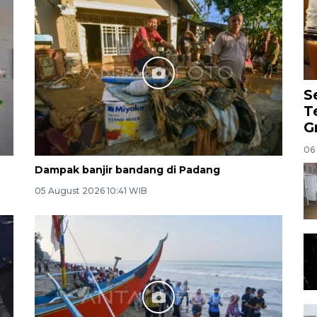
S
T
G
06
Dampak banjir bandang di Padang
05 August 2026 10:41 WIB