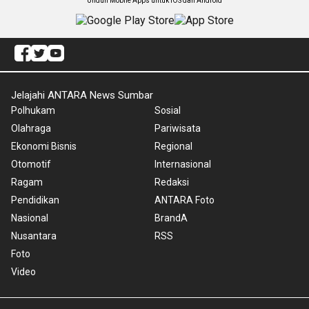
Unduh Mobile Apps untuk iOS dan Android
Jelajahi ANTARA News Sumbar
Polhukam
Sosial
Olahraga
Pariwisata
Ekonomi Bisnis
Regional
Otomotif
Internasional
Ragam
Redaksi
Pendidikan
ANTARA Foto
Nasional
BrandA
Nusantara
RSS
Foto
Video