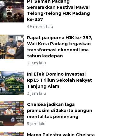
PT Semen Padang
Semarakkan Festival Pawai
Telong-Telong HJK Padang
ke-357
49 menit lalu
Rapat paripurna HJK ke-357,
Wali Kota Padang tegaskan
transformasi ekonomi lima
tahun kedepan
2 jam lalu
Ini Efek Domino Investasi
Rp1,5 Triliun Sekolah Rakyat
Tanjung Alam
3 jam lalu
Chelsea jadikan laga
pramusim di Jakarta bangun
mentalitas pemenang
5 jam lalu
Marco Palestra yakin Chelsea