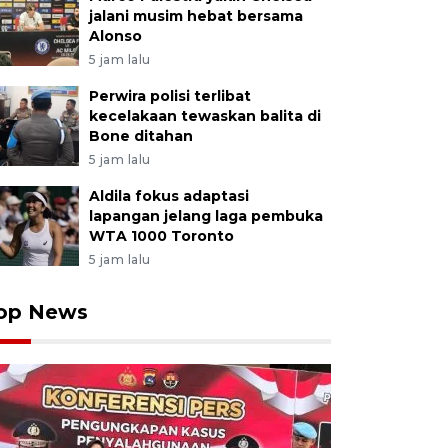
jalani musim hebat bersama
Alonso
5 jam lalu
Perwira polisi terlibat
kecelakaan tewaskan balita di
Bone ditahan
5 jam lalu
Aldila fokus adaptasi
lapangan jelang laga pembuka
WTA 1000 Toronto
5 jam lalu
op News