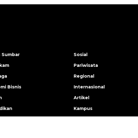
a Sumbar
Sosial
ukam
Pariwisata
aga
Regional
mi Bisnis
Internasional
m
Artikel
dikan
Kampus