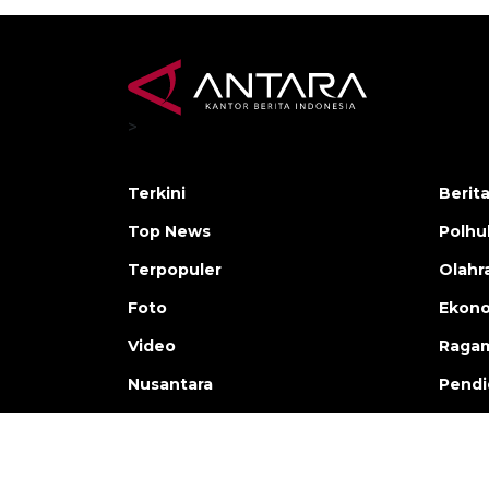
>
Terkini
Berit
Top News
Polh
Terpopuler
Olahr
Foto
Ekono
Video
Raga
Nusantara
Pendi
Copyright © ANTARA