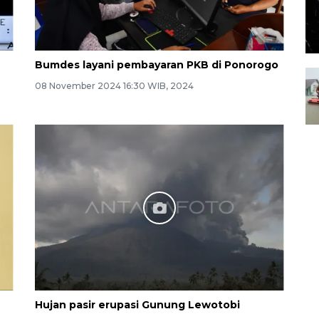
Bumdes layani pembayaran PKB di Ponorogo
08 November 2024 16:30 WIB, 2024
Hujan pasir erupasi Gunung Lewotobi