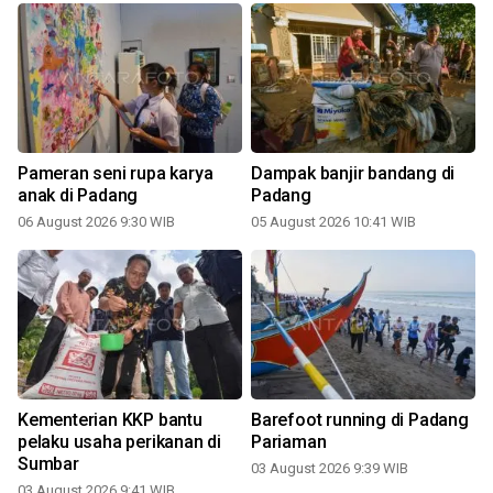
Pameran seni rupa karya
Dampak banjir bandang di
anak di Padang
Padang
06 August 2026 9:30 WIB
05 August 2026 10:41 WIB
Kementerian KKP bantu
Barefoot running di Padang
pelaku usaha perikanan di
Pariaman
Sumbar
03 August 2026 9:39 WIB
03 August 2026 9:41 WIB
2