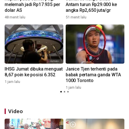
melemah jadi Rp17.935 per
Antam turun Rp29.000 ke
dolar AS
angka Rp2,650 juta/gr
48 menit lalu
51 menit lalu
3
IHSG Jumat dibuka menguat
Janice Tjen terhenti pada
8,67 poin ke posisi 6.352
babak pertama ganda WTA
1000 Toronto
1 jam lalu
1 jam lalu
4
Video