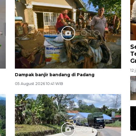
S
T
G
12 
Dampak banjir bandang di Padang
05 August 2026 10:41 WIB