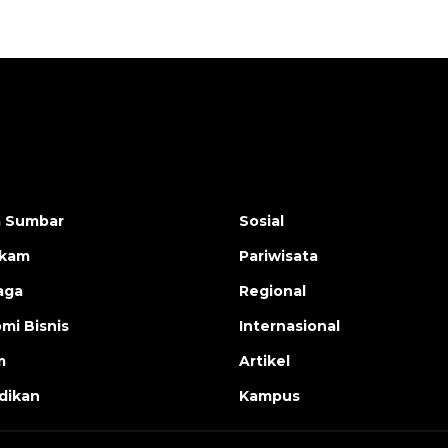
a Sumbar
Sosial
ukam
Pariwisata
aga
Regional
mi Bisnis
Internasional
m
Artikel
dikan
Kampus