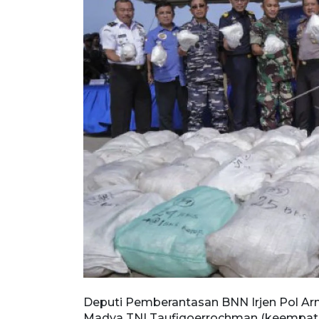
Deputi Pemberantasan BNN Irjen Pol Ar
Madya TNI Taufiqoerrochman (keempat ka