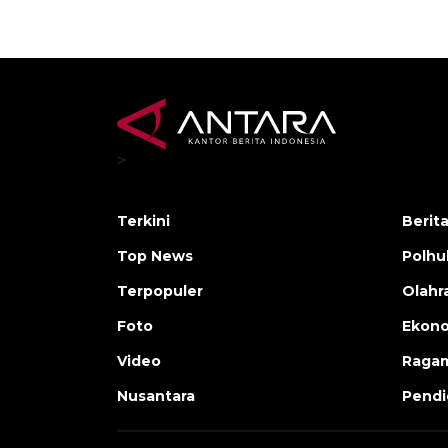
>
Terkini
Berit
Top News
Polh
Terpopuler
Olahr
Foto
Ekono
Video
Raga
Nusantara
Pendi