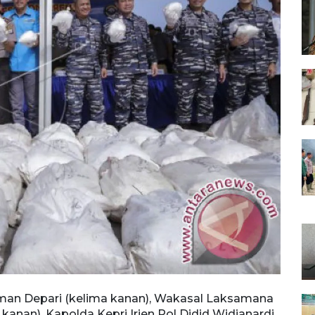
man Depari (kelima kanan), Wakasal Laksamana
nan), Kapolda Kepri Irjen Pol Didid Widjanardi