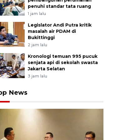
pembangunan perumahan
penuhi standar tata ruang
1 jam lalu
Legislator Andi Putra kritik
masalah air PDAM di
Bukittinggi
2 jam lalu
Kronologi temuan 995 pucuk
senjata api di sekolah swasta
Jakarta Selatan
3 jam lalu
op News