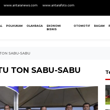
www.antaranews.com
www.antarafoto.com
AL
POLHUKAM
OLAHRAGA
EKONOMI
OTOMOTIF
RAGAM
BISNIS
TON SABU-SABU
U TON SABU-SABU
T