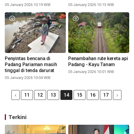
05 January 2026 10:19 WIB
05 January 2026 10:13 WIB
Penyintas bencana di
Penambahan rute kereta api
Padang Pariaman masih
Padang - Kayu Tanam
tinggal di tenda darurat
05 January 2026 10:01 WIB
05 January 2026 10:04 WIB
11
12
13
14
15
16
17
Terkini