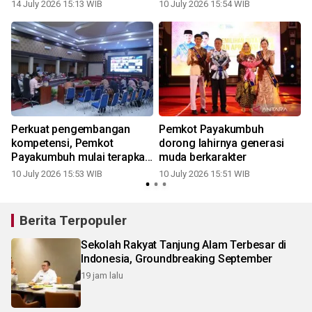
yang berkapasitas
14 July 2026 15:13 WIB
10 July 2026 15:54 WIB
0
Perkuat pengembangan
Pemkot Payakumbuh
kompetensi, Pemkot
dorong lahirnya generasi
Payakumbuh mulai terapkan
muda berkarakter
ASN Corporate University
10 July 2026 15:53 WIB
10 July 2026 15:51 WIB
Berita Terpopuler
Sekolah Rakyat Tanjung Alam Terbesar di
Indonesia, Groundbreaking September
19 jam lalu