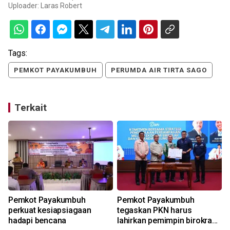
Uploader:
Laras Robert
Tags:
PEMKOT PAYAKUMBUH
PERUMDA AIR TIRTA SAGO
Terkait
Pemkot Payakumbuh
Pemkot Payakumbuh
perkuat kesiapsiagaan
tegaskan PKN harus
hadapi bencana
lahirkan pemimpin birokrasi