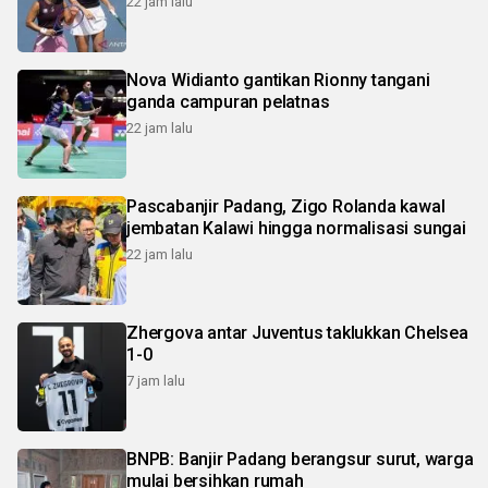
22 jam lalu
Nova Widianto gantikan Rionny tangani
ganda campuran pelatnas
22 jam lalu
Pascabanjir Padang, Zigo Rolanda kawal
jembatan Kalawi hingga normalisasi sungai
22 jam lalu
Zhergova antar Juventus taklukkan Chelsea
1-0
7 jam lalu
BNPB: Banjir Padang berangsur surut, warga
mulai bersihkan rumah