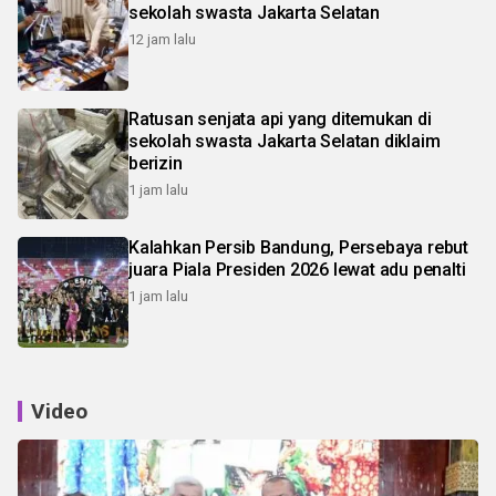
sekolah swasta Jakarta Selatan
12 jam lalu
Ratusan senjata api yang ditemukan di
sekolah swasta Jakarta Selatan diklaim
berizin
1 jam lalu
Kalahkan Persib Bandung, Persebaya rebut
juara Piala Presiden 2026 lewat adu penalti
1 jam lalu
Video