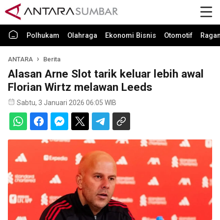
Polhukam
Olahraga
Ekonomi Bisnis
Otomotif
Raga
ANTARA
Berita
Alasan Arne Slot tarik keluar lebih awal
Florian Wirtz melawan Leeds
Sabtu, 3 Januari 2026 06:05 WIB