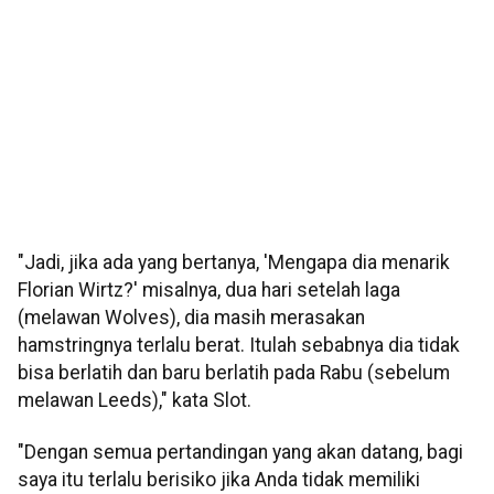
"Jadi, jika ada yang bertanya, 'Mengapa dia menarik
Florian Wirtz?' misalnya, dua hari setelah laga
(melawan Wolves), dia masih merasakan
hamstringnya terlalu berat. Itulah sebabnya dia tidak
bisa berlatih dan baru berlatih pada Rabu (sebelum
melawan Leeds)," kata Slot.
"Dengan semua pertandingan yang akan datang, bagi
saya itu terlalu berisiko jika Anda tidak memiliki