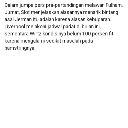
Dalam jumpa pers pra-pertandingan melawan Fulham,
Jumat, Slot menjelaskan alasannya menarik bintang
asal Jerman itu adalah karena alasan kebugaran.
Liverpool melakoni jadwal padat di bulan ini,
sementara Wirtz kondisinya belum 100 persen fit
karena mengalami sedikit masalah pada
hamstringnya.