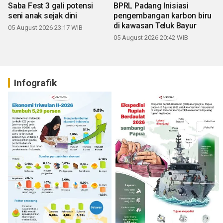
Saba Fest 3 gali potensi
BPRL Padang Inisiasi
seni anak sejak dini
pengembangan karbon biru
di kawasan Teluk Bayur
05 August 2026 23:17 WIB
05 August 2026 20:42 WIB
Infografik