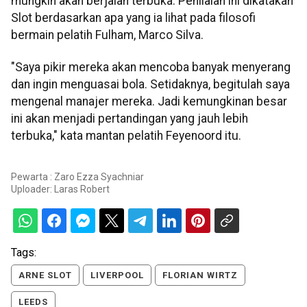
mungkin akan berjalan terbuka. Penilaian ini dikatakan
Slot berdasarkan apa yang ia lihat pada filosofi
bermain pelatih Fulham, Marco Silva.
"Saya pikir mereka akan mencoba banyak menyerang
dan ingin menguasai bola. Setidaknya, begitulah saya
mengenal manajer mereka. Jadi kemungkinan besar
ini akan menjadi pertandingan yang jauh lebih
terbuka," kata mantan pelatih Feyenoord itu.
Pewarta : Zaro Ezza Syachniar
Uploader:
Laras Robert
Tags:
ARNE SLOT
LIVERPOOL
FLORIAN WIRTZ
LEEDS