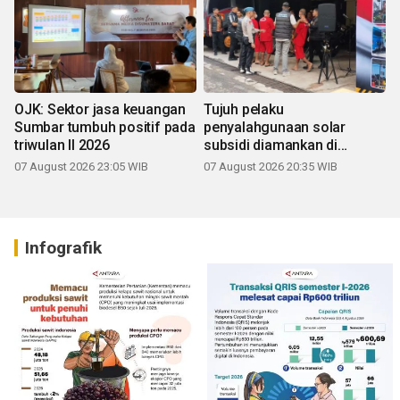
OJK: Sektor jasa keuangan
Tujuh pelaku
Sumbar tumbuh positif pada
penyalahgunaan solar
triwulan II 2026
subsidi diamankan di
Sumbar
07 August 2026 23:05 WIB
07 August 2026 20:35 WIB
Infografik