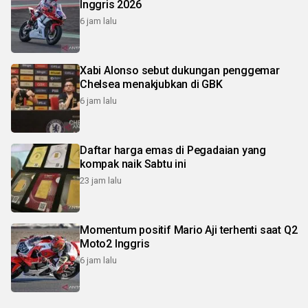
Inggris 2026
6 jam lalu
Xabi Alonso sebut dukungan penggemar
Chelsea menakjubkan di GBK
6 jam lalu
Daftar harga emas di Pegadaian yang
kompak naik Sabtu ini
23 jam lalu
Momentum positif Mario Aji terhenti saat Q2
Moto2 Inggris
6 jam lalu