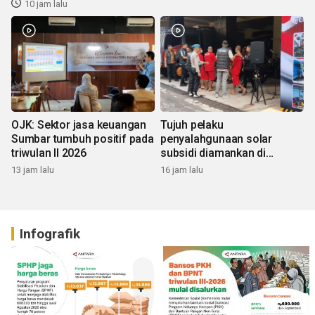
10 jam lalu
OJK: Sektor jasa keuangan
Tujuh pelaku
Sumbar tumbuh positif pada
penyalahgunaan solar
triwulan II 2026
subsidi diamankan di
Sumbar
13 jam lalu
16 jam lalu
Infografik