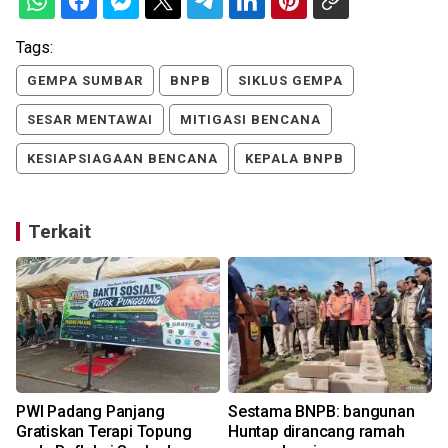
Tags:
GEMPA SUMBAR
BNPB
SIKLUS GEMPA
SESAR MENTAWAI
MITIGASI BENCANA
KESIAPSIAGAAN BENCANA
KEPALA BNPB
Terkait
PWI Padang Panjang
Sestama BNPB: bangunan
Gratiskan Terapi Topung
Huntap dirancang ramah