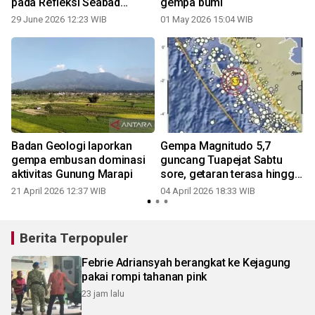
pada Refleksi Seabad
gempa bumi
Gempa
29 June 2026 12:23 WIB
01 May 2026 15:04 WIB
Badan Geologi laporkan
Gempa Magnitudo 5,7
gempa embusan dominasi
guncang Tuapejat Sabtu
aktivitas Gunung Marapi
sore, getaran terasa hingga
ke Kota Padang
21 April 2026 12:37 WIB
04 April 2026 18:33 WIB
Berita Terpopuler
Febrie Adriansyah berangkat ke Kejagung
pakai rompi tahanan pink
23 jam lalu