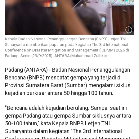
Kepala Badan Nasional Penanggulangan Bencana (BNPB) Letjen TNI
Suharyanto memberikan paparan pada kegiatan The 3rd International
Conference on Disaster Mitigation and Management (ICDMM) 2025 di
Padang, Senin (29/9/2025). ANTARA/Muhammad Zulfikar
Padang (ANTARA) - Badan Nasional Penanggulangan
Bencana (BNPB) mencatat gempa yang terjadi di
Provinsi Sumatera Barat (Sumbar) mengalami siklus
kejadian berkisar antara 50 hingga 100 tahun.
"Bencana adalah kejadian berulang. Sampai saat ini
gempa Padang atau gempa Sumbar siklusnya antara
50-100 tahun," kata Kepala BNPB Letjen TNI
Suharyanto dalam kegiatan "The 3rd International
Conference on Disaster Mitigation and Management