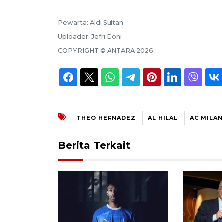
Pewarta:
Aldi Sultan
Uploader:
Jefri Doni
COPYRIGHT ©
ANTARA
2026
THEO HERNADEZ
AL HILAL
AC MILA
Berita Terkait