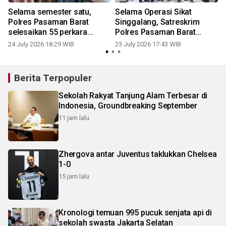
Selama semester satu,
Selama Operasi Sikat
Polres Pasaman Barat
Singgalang, Satreskrim
selesaikan 55 perkara
Polres Pasaman Barat
melalui restorative justice
ungkap tujuh kasus tindak
24 July 2026 18:29 WIB
23 July 2026 17:43 WIB
pidana kejahatan selama 14
hari
Berita Terpopuler
Sekolah Rakyat Tanjung Alam Terbesar di
Indonesia, Groundbreaking September
11 jam lalu
Zhergova antar Juventus taklukkan Chelsea
1-0
15 jam lalu
Kronologi temuan 995 pucuk senjata api di
sekolah swasta Jakarta Selatan