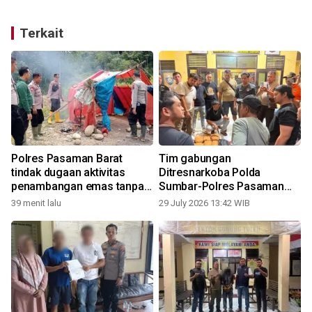
Terkait
Polres Pasaman Barat
Tim gabungan
tindak dugaan aktivitas
Ditresnarkoba Polda
penambangan emas tanpa
Sumbar-Polres Pasaman
izin
Barat gagalkan peredaran
39 menit lalu
29 July 2026 13:42 WIB
2
puluhan paket ganja