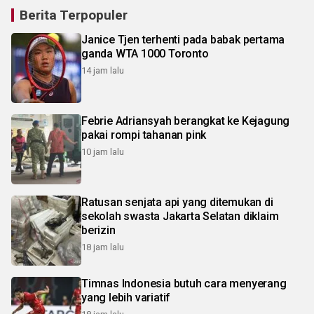
Berita Terpopuler
Janice Tjen terhenti pada babak pertama
ganda WTA 1000 Toronto
14 jam lalu
Febrie Adriansyah berangkat ke Kejagung
pakai rompi tahanan pink
10 jam lalu
Ratusan senjata api yang ditemukan di
sekolah swasta Jakarta Selatan diklaim
berizin
18 jam lalu
Timnas Indonesia butuh cara menyerang
yang lebih variatif