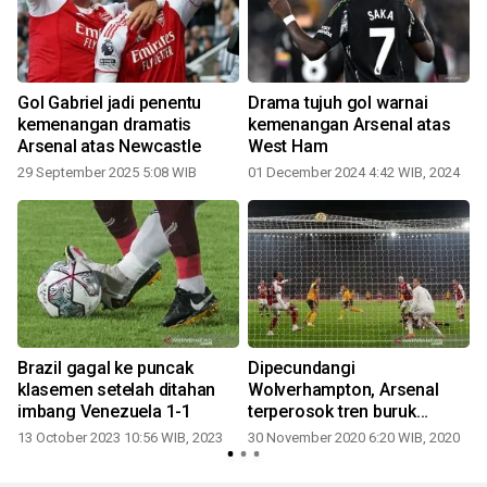
Gol Gabriel jadi penentu
Drama tujuh gol warnai
kemenangan dramatis
kemenangan Arsenal atas
Arsenal atas Newcastle
West Ham
29 September 2025 5:08 WIB
01 December 2024 4:42 WIB, 2024
Brazil gagal ke puncak
Dipecundangi
klasemen setelah ditahan
Wolverhampton, Arsenal
imbang Venezuela 1-1
terperosok tren buruk
2
nirmenang tiga
13 October 2023 10:56 WIB, 2023
30 November 2020 6:20 WIB, 2020
pertandingan beruntun