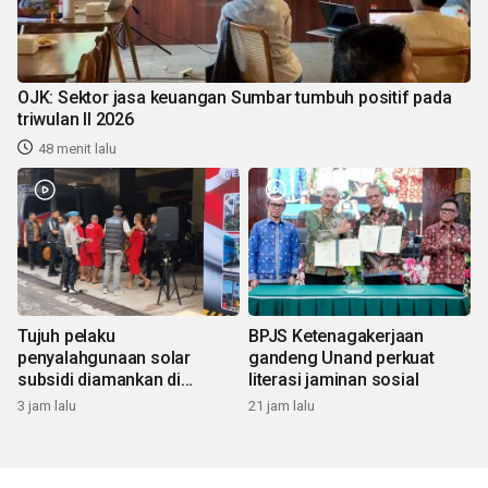
OJK: Sektor jasa keuangan Sumbar tumbuh positif pada
triwulan II 2026
48 menit lalu
Tujuh pelaku
BPJS Ketenagakerjaan
penyalahgunaan solar
gandeng Unand perkuat
subsidi diamankan di
literasi jaminan sosial
Sumbar
3 jam lalu
21 jam lalu