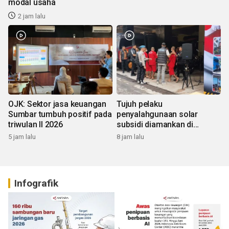
modal usaha
2 jam lalu
OJK: Sektor jasa keuangan
Tujuh pelaku
Sumbar tumbuh positif pada
penyalahgunaan solar
triwulan II 2026
subsidi diamankan di
Sumbar
5 jam lalu
8 jam lalu
Infografik