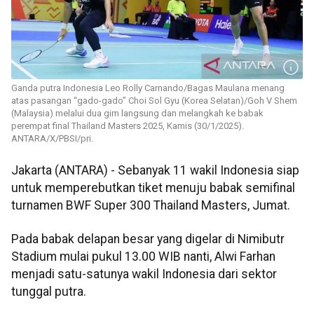
Ganda putra Indonesia Leo Rolly Carnando/Bagas Maulana menang
atas pasangan “gado-gado” Choi Sol Gyu (Korea Selatan)/Goh V Shem
(Malaysia) melalui dua gim langsung dan melangkah ke babak
perempat final Thailand Masters 2025, Kamis (30/1/2025).
ANTARA/X/PBSI/pri.
Jakarta (ANTARA) - Sebanyak 11 wakil Indonesia siap
untuk memperebutkan tiket menuju babak semifinal
turnamen BWF Super 300 Thailand Masters, Jumat.
Pada babak delapan besar yang digelar di Nimibutr
Stadium mulai pukul 13.00 WIB nanti, Alwi Farhan
menjadi satu-satunya wakil Indonesia dari sektor
tunggal putra.