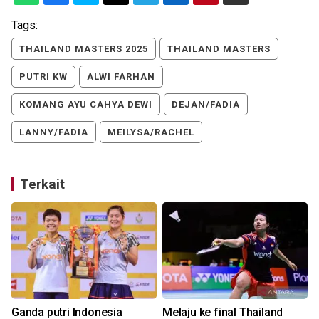
Tags:
THAILAND MASTERS 2025
THAILAND MASTERS
PUTRI KW
ALWI FARHAN
KOMANG AYU CAHYA DEWI
DEJAN/FADIA
LANNY/FADIA
MEILYSA/RACHEL
Terkait
Ganda putri Indonesia
Melaju ke final Thailand