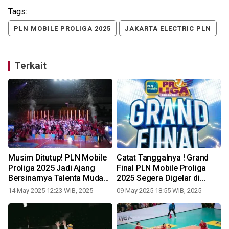
Tags:
PLN MOBILE PROLIGA 2025
JAKARTA ELECTRIC PLN
Terkait
Musim Ditutup! PLN Mobile
Catat Tanggalnya ! Grand
i
Proliga 2025 Jadi Ajang
Final PLN Mobile Proliga
Bersinarnya Talenta Muda
2025 Segera Digelar di
Tanah Air
Yogyakarta
14 May 2025 12:23 WIB, 2025
09 May 2025 18:55 WIB, 2025