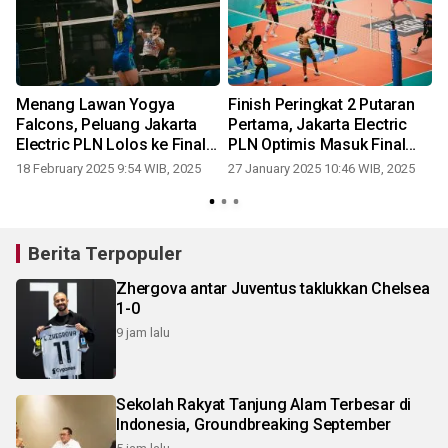
Menang Lawan Yogya
Finish Peringkat 2 Putaran
Falcons, Peluang Jakarta
Pertama, Jakarta Electric
Electric PLN Lolos ke Final
PLN Optimis Masuk Final
Four PLN Mobile Proliga
Four PLN Mobile Proliga
18 February 2025 9:54 WIB, 2025
27 January 2025 10:46 WIB, 2025
2025 Makin Terbuka
2025
Berita Terpopuler
Zhergova antar Juventus taklukkan Chelsea
1-0
9 jam lalu
Sekolah Rakyat Tanjung Alam Terbesar di
Indonesia, Groundbreaking September