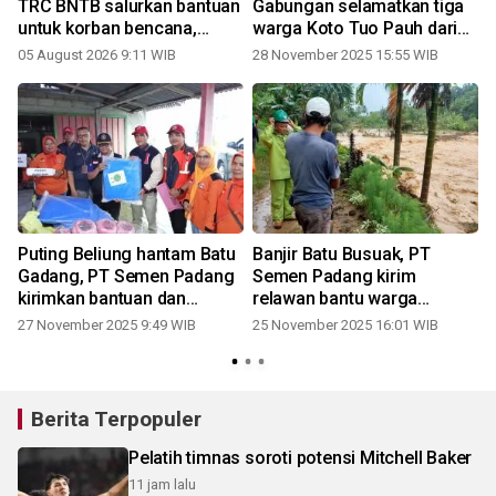
n
TRC BNTB salurkan bantuan
Gabungan selamatkan tiga
untuk korban bencana,
warga Koto Tuo Pauh dari
wujud nyata kepedulian
terjangan arus Batang
05 August 2026 9:11 WIB
28 November 2025 15:55 WIB
kepada masyarakat
Kuranji
Puting Beliung hantam Batu
Banjir Batu Busuak, PT
Gadang, PT Semen Padang
Semen Padang kirim
kirimkan bantuan dan
relawan bantu warga
i
relawan TRC
terdampak
27 November 2025 9:49 WIB
25 November 2025 16:01 WIB
0
Berita Terpopuler
Pelatih timnas soroti potensi Mitchell Baker
11 jam lalu