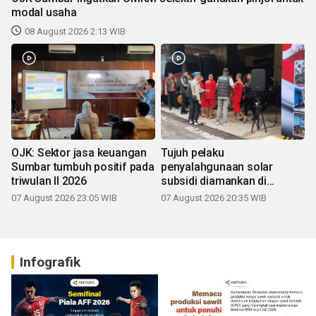
modal usaha
08 August 2026 2:13 WIB
OJK: Sektor jasa keuangan
Tujuh pelaku
Sumbar tumbuh positif pada
penyalahgunaan solar
triwulan II 2026
subsidi diamankan di
Sumbar
07 August 2026 23:05 WIB
07 August 2026 20:35 WIB
Infografik