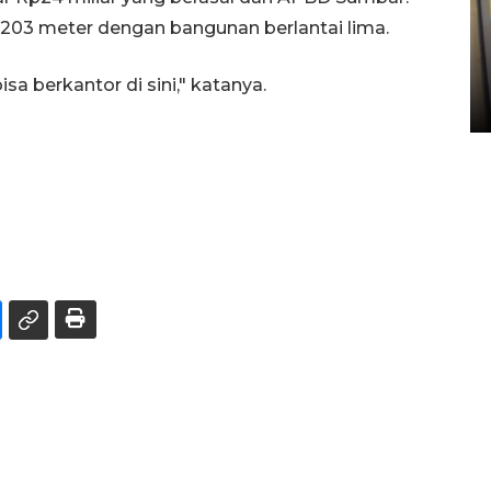
Penyelesaian pembentukan
s 203 meter dengan bangunan berlantai lima.
Kopdes Merah Putih di
Sumbar
sa berkantor di sini," katanya.
05 August 2026 10:33 WIB