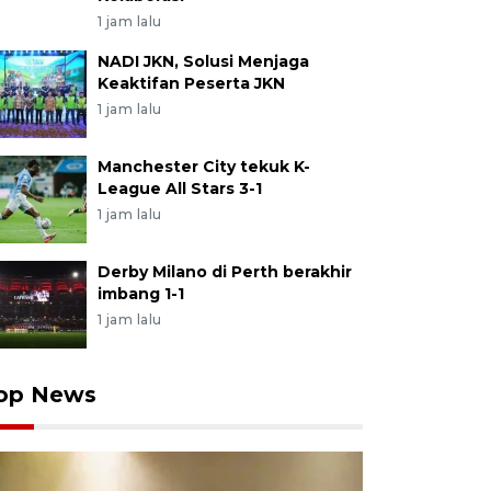
1 jam lalu
NADI JKN, Solusi Menjaga
Keaktifan Peserta JKN
1 jam lalu
Manchester City tekuk K-
League All Stars 3-1
1 jam lalu
Derby Milano di Perth berakhir
imbang 1-1
1 jam lalu
op News