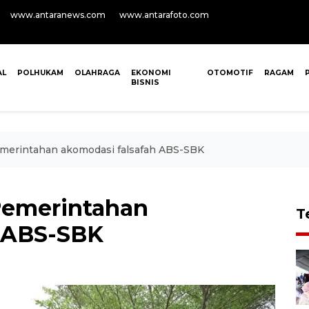
www.antaranews.com
www.antarafoto.com
AL
POLHUKAM
OLAHRAGA
EKONOMI
OTOMOTIF
RAGAM
BISNIS
merintahan akomodasi falsafah ABS-SBK
Pemerintahan
T
h ABS-SBK