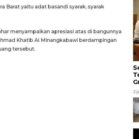
 Barat yaitu adat basandi syarak, syarak
zahar menyampaikan apresiasi atas di bangunnya
h Ahmad Khatib Al Minangkabawi berdampingan
ang tersebut.
S
T
G
2 j