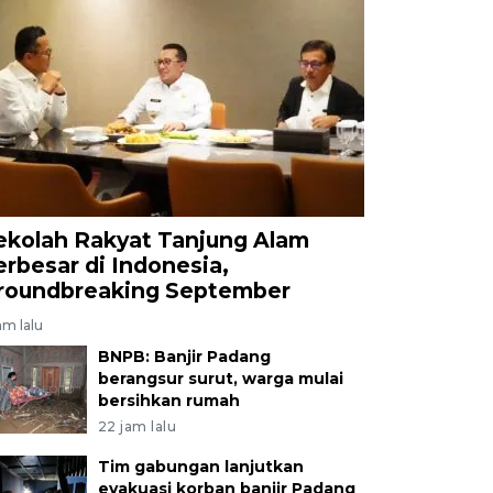
ekolah Rakyat Tanjung Alam
erbesar di Indonesia,
roundbreaking September
am lalu
BNPB: Banjir Padang
berangsur surut, warga mulai
bersihkan rumah
22 jam lalu
Tim gabungan lanjutkan
evakuasi korban banjir Padang