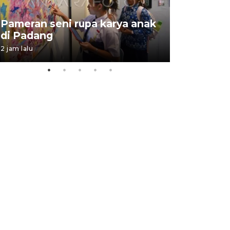
Pameran seni rupa karya anak
Dampak b
di Padang
Padang
2 jam lalu
05 August 202