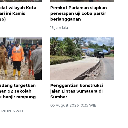
olat wilayah Kota
Pemkot Pariaman siapkan
ri ini Kamis
penerapan uji coba parkir
26)
berlangganan
18 jam lalu
adang targetkan
Penggantian konstruksi
an 92 sekolah
jalan Lintas Sumatera di
 banjir rampung
Sumbar
05 August 2026 10:35 WIB
026 11:06 WIB