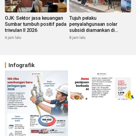
OJK: Sektor jasa keuangan
Tujuh pelaku
Sumbar tumbuh positif pada
penyalahgunaan solar
triwulan II 2026
subsidi diamankan di
Sumbar
6 jam lalu
8 jam lalu
Infografik