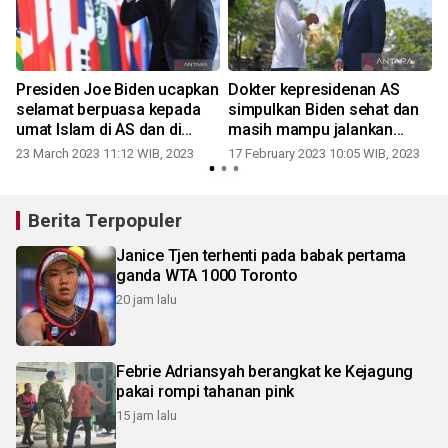
Presiden Joe Biden ucapkan
Dokter kepresidenan AS
selamat berpuasa kepada
simpulkan Biden sehat dan
umat Islam di AS dan di
masih mampu jalankan
seluruh dunia
tugas
23 March 2023 11:12 WIB, 2023
17 February 2023 10:05 WIB, 2023
Berita Terpopuler
Janice Tjen terhenti pada babak pertama
ganda WTA 1000 Toronto
20 jam lalu
Febrie Adriansyah berangkat ke Kejagung
pakai rompi tahanan pink
15 jam lalu